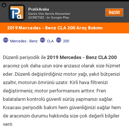
×
PratikAraba
Menü
İNDİR
Üstün Oto Servis Hizmetleri
ÜCRETSİZ - In Google Play
2019 Mercedes - Benz CLA 200 Araç Bakımı
Mercedes - Benz
CLA
200
Düzenli periyodik ile
2019 Mercedes - Benz CLA 200
aracınız çok daha uzun süre arızasız olarak size hizmet
eder. Düzenli değiştirdiğiniz motor yağı, yakıt bütçenizi
azaltır, motorun ömrünü uzatır. Kirli hava filtrenizi
değiştirmeniz, motor performansını arttırır. Fren
balataların kontrolü güvenli sürüş yapmanızı sağlar.
Kısacası periyodik bakım hem güvenliğinizi sağlar hem
de aracınızın durumu hakkında size çok değerli bilgiler
verir.