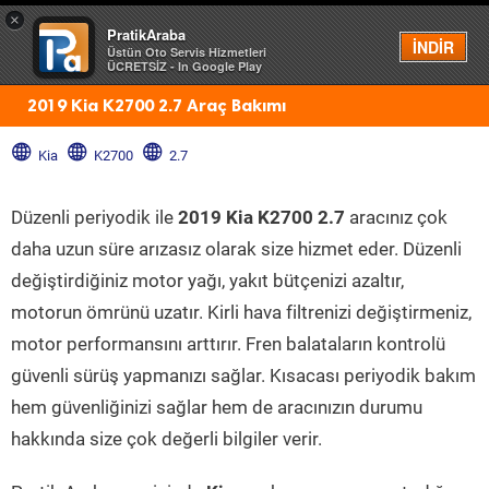
×
PratikAraba
Menü
İNDİR
Üstün Oto Servis Hizmetleri
ÜCRETSİZ - In Google Play
2019 Kia K2700 2.7 Araç Bakımı
Kia
K2700
2.7
Düzenli periyodik ile
2019 Kia K2700 2.7
aracınız çok
daha uzun süre arızasız olarak size hizmet eder. Düzenli
değiştirdiğiniz motor yağı, yakıt bütçenizi azaltır,
motorun ömrünü uzatır. Kirli hava filtrenizi değiştirmeniz,
motor performansını arttırır. Fren balataların kontrolü
güvenli sürüş yapmanızı sağlar. Kısacası periyodik bakım
hem güvenliğinizi sağlar hem de aracınızın durumu
hakkında size çok değerli bilgiler verir.