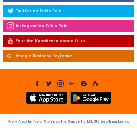
Twitter'da Takip Edin
Instagram'da Takip Edin
Youtube Kanalımıza Abone Olun
Google Business Sayfamız
Pratik Araba bir "Üstün Oto Servis Hiz. San. ve Tic. Ltd. Şti." tescilli markasıdır.