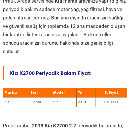
Pratik Araba servisinde
Kia
marka aracınıza yaptırdığınız
periyodik bakım sadece motor yağ, yağ filtresi, hava ve
polen filtresi içermez. Bunların dışında aracınızın sağlığı
ve güvenli sürüş için toplamda 12 ana maddeden oluşan
bir kontrol listesi aracınıza uygulanır. Bu kontroller
sonucu aracınızın durumu hakkında size geniş bilgi
sunulur.
Kia K2700 Periyodik Bakım Fiyatı
Marka
Seri
Model
Yıl
Kia
K2700
2.7
2019
10108 TL
Pratik araba;
2019 Kia K2700 2.7
periyodik bakımında,