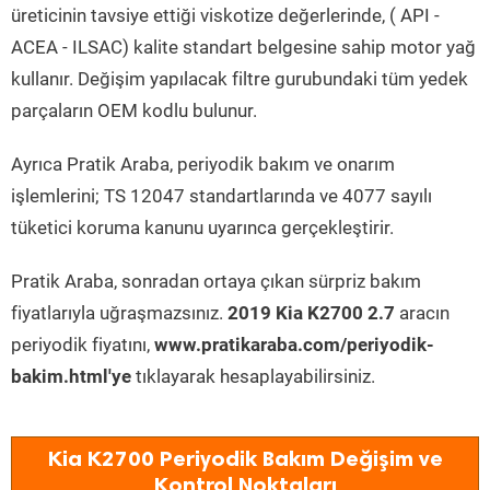
üreticinin tavsiye ettiği viskotize değerlerinde, ( API -
ACEA - ILSAC) kalite standart belgesine sahip motor yağ
kullanır. Değişim yapılacak filtre gurubundaki tüm yedek
parçaların OEM kodlu bulunur.
Ayrıca Pratik Araba, periyodik bakım ve onarım
işlemlerini; TS 12047 standartlarında ve 4077 sayılı
tüketici koruma kanunu uyarınca gerçekleştirir.
Pratik Araba, sonradan ortaya çıkan sürpriz bakım
fiyatlarıyla uğraşmazsınız.
2019 Kia K2700 2.7
aracın
periyodik fiyatını,
www.pratikaraba.com/periyodik-
bakim.html'ye
tıklayarak hesaplayabilirsiniz.
Kia K2700 Periyodik Bakım Değişim ve
Kontrol Noktaları