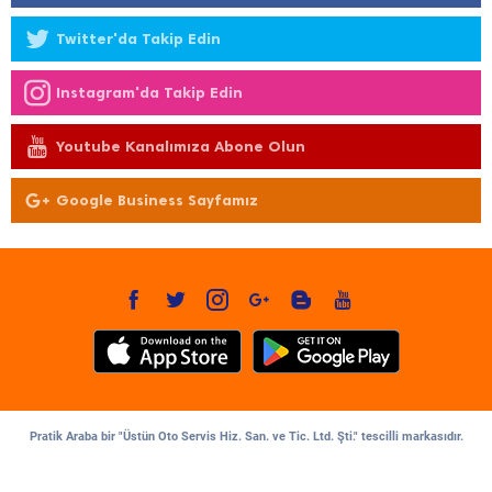
Twitter'da Takip Edin
Instagram'da Takip Edin
Youtube Kanalımıza Abone Olun
Google Business Sayfamız
Pratik Araba bir "Üstün Oto Servis Hiz. San. ve Tic. Ltd. Şti." tescilli markasıdır.