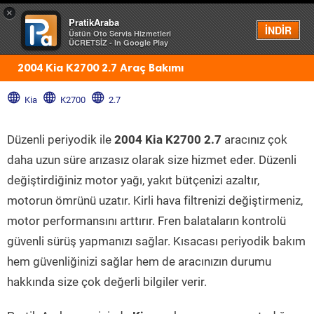
×
PratikAraba
Menü
İNDİR
Üstün Oto Servis Hizmetleri
ÜCRETSİZ - In Google Play
2004 Kia K2700 2.7 Araç Bakımı
Kia
K2700
2.7
Düzenli periyodik ile
2004 Kia K2700 2.7
aracınız çok
daha uzun süre arızasız olarak size hizmet eder. Düzenli
değiştirdiğiniz motor yağı, yakıt bütçenizi azaltır,
motorun ömrünü uzatır. Kirli hava filtrenizi değiştirmeniz,
motor performansını arttırır. Fren balataların kontrolü
güvenli sürüş yapmanızı sağlar. Kısacası periyodik bakım
hem güvenliğinizi sağlar hem de aracınızın durumu
hakkında size çok değerli bilgiler verir.