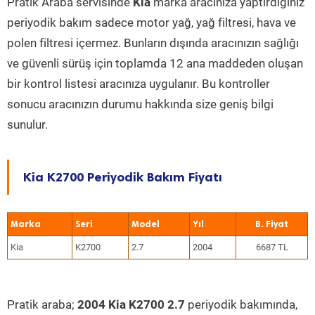
Pratik Araba servisinde
Kia
marka aracınıza yaptırdığınız
periyodik bakım sadece motor yağ, yağ filtresi, hava ve
polen filtresi içermez. Bunların dışında aracınızın sağlığı
ve güvenli sürüş için toplamda 12 ana maddeden oluşan
bir kontrol listesi aracınıza uygulanır. Bu kontroller
sonucu aracınızın durumu hakkında size geniş bilgi
sunulur.
Kia K2700 Periyodik Bakım Fiyatı
Marka
Seri
Model
Yıl
Kia
K2700
2.7
2004
6687 TL
Pratik araba;
2004 Kia K2700 2.7
periyodik bakımında,