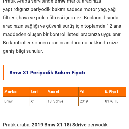
Pratik Araba servisinde
Bmw
marka aracınıza
yaptırdığınız periyodik bakım sadece motor yağ, yağ
filtresi, hava ve polen filtresi içermez. Bunların dışında
aracınızın sağlığı ve güvenli sürüş için toplamda 12 ana
maddeden oluşan bir kontrol listesi aracınıza uygulanır.
Bu kontroller sonucu aracınızın durumu hakkında size
geniş bilgi sunulur.
Bmw X1 Periyodik Bakım Fiyatı
Marka
Seri
Model
Yıl
Bmw
X1
18i Sdrive
2019
8176 TL
Pratik araba;
2019 Bmw X1 18i Sdrive
periyodik