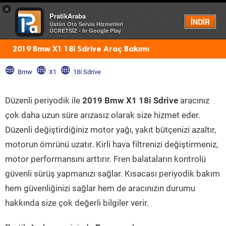
×
PratikAraba
Menü
İNDİR
Üstün Oto Servis Hizmetleri
ÜCRETSİZ - In Google Play
2019 Bmw X1 18i Sdrive Araç Bakımı
Bmw
X1
18i Sdrive
Düzenli periyodik ile
2019 Bmw X1 18i Sdrive
aracınız
çok daha uzun süre arızasız olarak size hizmet eder.
Düzenli değiştirdiğiniz motor yağı, yakıt bütçenizi azaltır,
motorun ömrünü uzatır. Kirli hava filtrenizi değiştirmeniz,
motor performansını arttırır. Fren balataların kontrolü
güvenli sürüş yapmanızı sağlar. Kısacası periyodik bakım
hem güvenliğinizi sağlar hem de aracınızın durumu
hakkında size çok değerli bilgiler verir.