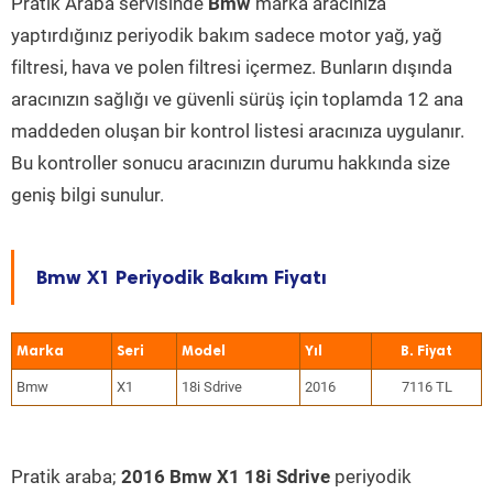
Pratik Araba servisinde
Bmw
marka aracınıza
yaptırdığınız periyodik bakım sadece motor yağ, yağ
filtresi, hava ve polen filtresi içermez. Bunların dışında
aracınızın sağlığı ve güvenli sürüş için toplamda 12 ana
maddeden oluşan bir kontrol listesi aracınıza uygulanır.
Bu kontroller sonucu aracınızın durumu hakkında size
geniş bilgi sunulur.
Bmw X1 Periyodik Bakım Fiyatı
Marka
Seri
Model
Yıl
Bmw
X1
18i Sdrive
2016
7116 TL
Pratik araba;
2016 Bmw X1 18i Sdrive
periyodik