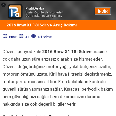
×
PratikAraba
Menü
İNDİR
Üstün Oto Servis Hizmetleri
ÜCRETSİZ - In Google Play
2016 Bmw X1 18i Sdrive Araç Bakımı
Bmw
X1
18i Sdrive
Düzenli periyodik ile
2016 Bmw X1 18i Sdrive
aracınız
çok daha uzun süre arızasız olarak size hizmet eder.
Düzenli değiştirdiğiniz motor yağı, yakıt bütçenizi azaltır,
motorun ömrünü uzatır. Kirli hava filtrenizi değiştirmeniz,
motor performansını arttırır. Fren balataların kontrolü
güvenli sürüş yapmanızı sağlar. Kısacası periyodik bakım
hem güvenliğinizi sağlar hem de aracınızın durumu
hakkında size çok değerli bilgiler verir.