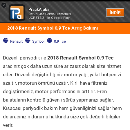
×
PratikAraba
Menü
İNDİR
Üstün Oto Servis Hizmetleri
ÜCRETSİZ - In Google Play
2018 Renault Symbol 0.9 Tce Araç Bakımı
Renault
Symbol
0.9 Tce
Düzenli periyodik ile
2018 Renault Symbol 0.9 Tce
aracınız çok daha uzun süre arızasız olarak size hizmet
eder. Düzenli değiştirdiğiniz motor yağı, yakıt bütçenizi
azaltır, motorun ömrünü uzatır. Kirli hava filtrenizi
değiştirmeniz, motor performansını arttırır. Fren
balataların kontrolü güvenli sürüş yapmanızı sağlar.
Kısacası periyodik bakım hem güvenliğinizi sağlar hem
de aracınızın durumu hakkında size çok değerli bilgiler
verir.