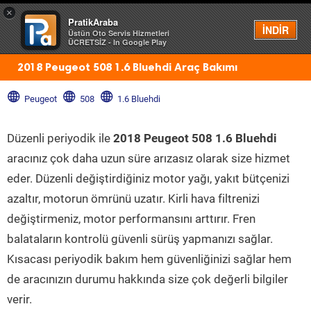
×
PratikAraba
Menü
İNDİR
Üstün Oto Servis Hizmetleri
ÜCRETSİZ - In Google Play
2018 Peugeot 508 1.6 Bluehdi Araç Bakımı
Peugeot
508
1.6 Bluehdi
Düzenli periyodik ile
2018 Peugeot 508 1.6 Bluehdi
aracınız çok daha uzun süre arızasız olarak size hizmet
eder. Düzenli değiştirdiğiniz motor yağı, yakıt bütçenizi
azaltır, motorun ömrünü uzatır. Kirli hava filtrenizi
değiştirmeniz, motor performansını arttırır. Fren
balataların kontrolü güvenli sürüş yapmanızı sağlar.
Kısacası periyodik bakım hem güvenliğinizi sağlar hem
de aracınızın durumu hakkında size çok değerli bilgiler
verir.