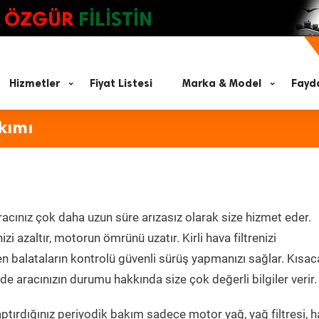
ÖZGÜR
FİLİSTİN
Hizmetler
Fiyat Listesi
Marka & Model
Fayda
kımı
acınız çok daha uzun süre arızasız olarak size hizmet eder.
zi azaltır, motorun ömrünü uzatır. Kirli hava filtrenizi
en balataların kontrolü güvenli sürüş yapmanızı sağlar. Kısac
e aracınızın durumu hakkında size çok değerli bilgiler verir.
tırdığınız periyodik bakım sadece motor yağ, yağ filtresi, h