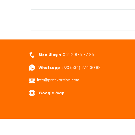
Bize Ulaşın
0 212 875 77 85
Whatsapp
+90 (534) 274 30 88
info@pratikaraba.com
Google Map