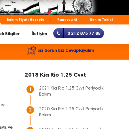
Bakım Fiyatı Hesapla
Randevu Al
Bakım Takibi
0 212 875 77 85
lı Bilgiler
İletişim
Siz Sorun Biz Cevaplayalım
2018 Kia Rio 1.25 Cvvt
2021 Kia Rio 1.25 Cvvt Periyodik
1
Bakım
ası
2020 Kia Rio 1.25 Cvvt Periyodik
2
Bakım
ava ve