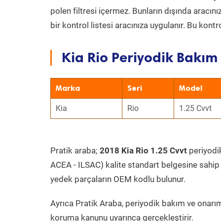
polen filtresi içermez. Bunların dışında aracı
bir kontrol listesi aracınıza uygulanır. Bu kont
Kia Rio Periyodik Bakım 
Marka
Seri
Model
Kia
Rio
1.25 Cvvt
Pratik araba;
2018 Kia Rio 1.25 Cvvt
periyodik
ACEA - ILSAC) kalite standart belgesine sahip
yedek parçaların OEM kodlu bulunur.
Ayrıca Pratik Araba, periyodik bakım ve onarım
koruma kanunu uyarınca gerçekleştirir.