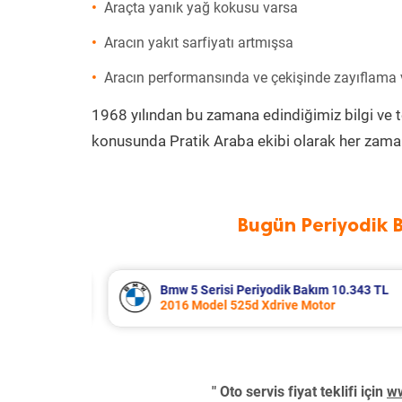
Araçta yanık yağ kokusu varsa
Aracın yakıt sarfiyatı artmışsa
Aracın performansında ve çekişinde zayıflama
1968 yılından bu zamana edindiğimiz bilgi ve 
konusunda Pratik Araba ekibi olarak her zaman
Bugün Periyodik 
10.343 TL
Audi A5 Periyodik Bakım 12.315 TL
2024 Model 40 Tdi Quattro Motor
" Oto servis fiyat teklifi için
ww