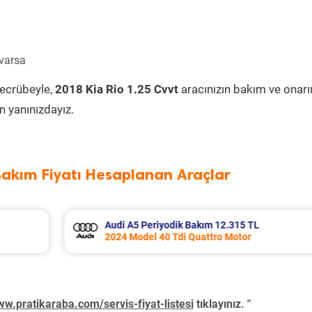
 varsa
tecrübeyle,
2018 Kia Rio 1.25 Cvvt
aracınızın bakım ve onar
 yanınızdayız.
Bakım Fiyatı Hesaplanan Araçlar
Audi A5 Periyodik Bakım 10.579 TL
2017 Model 1.4 Tfsi Motor
w.pratikaraba.com/servis-fiyat-listesi
tıklayınız. "