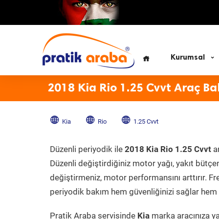
Kurumsal
2018 Kia Rio 1.25 Cvvt Araç Ba
Kia
Rio
1.25 Cvvt
Düzenli periyodik ile
2018 Kia Rio 1.25 Cvvt
ar
Düzenli değiştirdiğiniz motor yağı, yakıt bütçeni
değiştirmeniz, motor performansını arttırır. Fr
periyodik bakım hem güvenliğinizi sağlar hem d
Pratik Araba servisinde
Kia
marka aracınıza yap