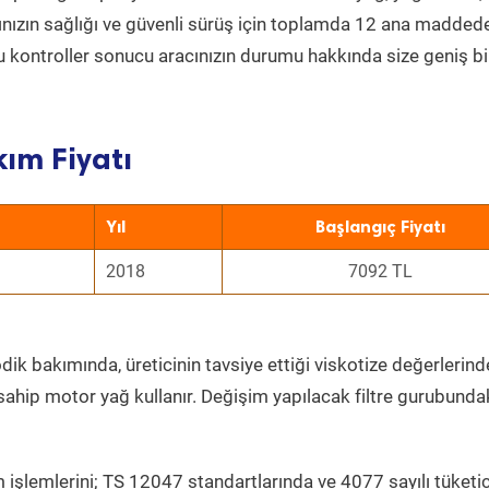
acınızın sağlığı ve güvenli sürüş için toplamda 12 ana madded
 Bu kontroller sonucu aracınızın durumu hakkında size geniş bi
ım Fiyatı
Yıl
Başlangıç Fiyatı
2018
7092 TL
dik bakımında, üreticinin tavsiye ettiği viskotize değerlerinde
sahip motor yağ kullanır. Değişim yapılacak filtre gurubunda
 işlemlerini; TS 12047 standartlarında ve 4077 sayılı tüketic