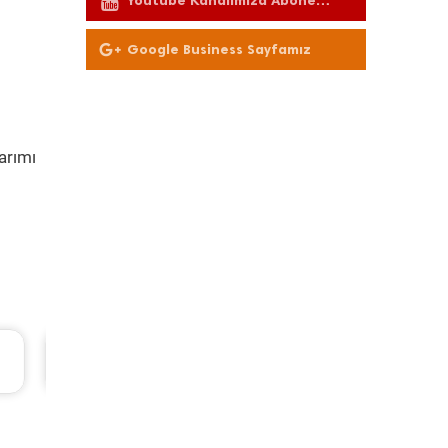
Youtube Kanalımıza Abone
Olun
Google Business Sayfamız
arımı
33 TL
Renault Fluence Periyodik Bakım 8.285 TL
2016 Model 1.5 Dci Motor