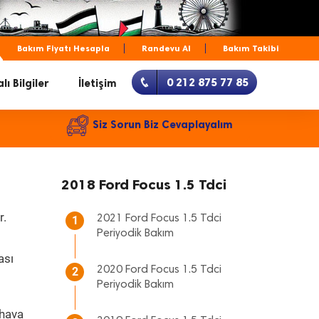
Bakım Fiyatı Hesapla
Randevu Al
Bakım Takibi
0 212 875 77 85
lı Bilgiler
İletişim
Siz Sorun Biz Cevaplayalım
2018 Ford Focus 1.5 Tdci
r.
2021 Ford Focus 1.5 Tdci
1
Periyodik Bakım
ası
2020 Ford Focus 1.5 Tdci
2
Periyodik Bakım
 hava