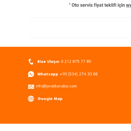
" Oto servis fiyat teklifi için
ww
Bize Ulaşın
0 212 875 77 85
Whatsapp
+90 (534) 274 30 88
info@pratikaraba.com
Google Map