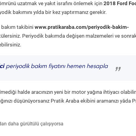
ömrünü uzatmak ve yakıt israfını önlemek için
2018 Ford Fo
odik bakımını yılda bir kez yaptırmanız gerekir.
k bakım takibini
www.pratikaraba.com/periyodik-bakim-
tülersiniz. Periyodik bakımda değişen malzemeleri ve sonrak
ilirsiniz.
ci
periyodik bakım fiyatını hemen hesapla
”
diği halde aracınızın yeni bir motor yağına ihtiyacı olabilir
ğınızı düşünüyorsanız Pratik Araba ekibini aramanızı yâda P
an daha gürültülü çalışıyorsa