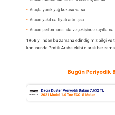
Araçta yanık yağ kokusu varsa
Aracın yakıt sarfiyatı artmışsa
Aracın performansında ve çekişinde zayıflama
1968 yılından bu zamana edindiğimiz bilgi ve 
konusunda Pratik Araba ekibi olarak her zaman
Bugün Periyodik 
652 TL
Skoda Rapid Periyodik Bakım 7.707 
r
2017 Model 1.4 Tdi Greentech Motor