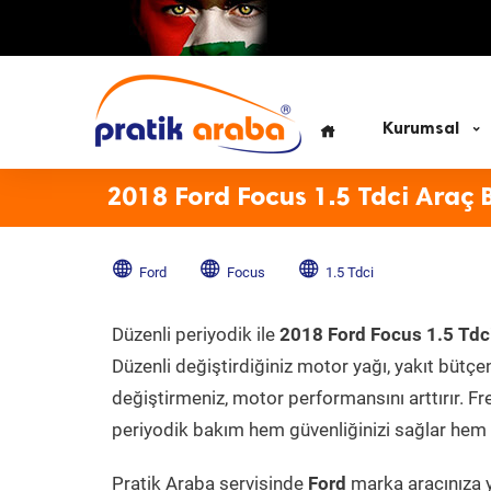
Kurumsal
2018 Ford Focus 1.5 Tdci Araç 
Ford
Focus
1.5 Tdci
Düzenli periyodik ile
2018 Ford Focus 1.5 Tdc
Düzenli değiştirdiğiniz motor yağı, yakıt bütçeni
değiştirmeniz, motor performansını arttırır. Fr
periyodik bakım hem güvenliğinizi sağlar hem d
Pratik Araba servisinde
Ford
marka aracınıza y