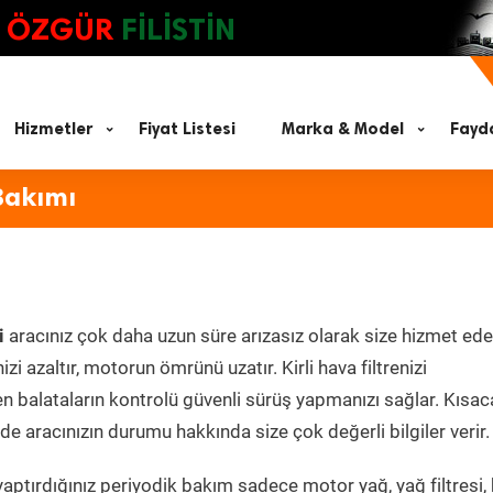
ÖZGÜR
FİLİSTİN
Hizmetler
Fiyat Listesi
Marka & Model
Fayda
Bakımı
i
aracınız çok daha uzun süre arızasız olarak size hizmet ede
zi azaltır, motorun ömrünü uzatır. Kirli hava filtrenizi
en balataların kontrolü güvenli sürüş yapmanızı sağlar. Kısac
e aracınızın durumu hakkında size çok değerli bilgiler verir.
aptırdığınız periyodik bakım sadece motor yağ, yağ filtresi,