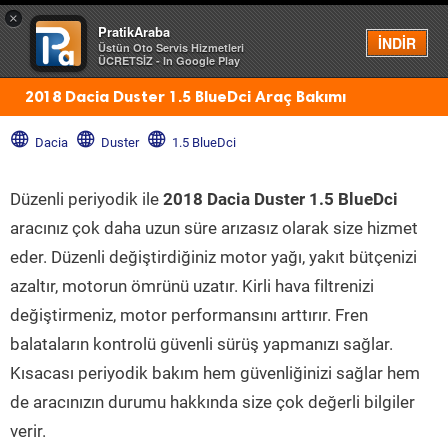
×
PratikAraba
Menü
İNDİR
Üstün Oto Servis Hizmetleri
ÜCRETSİZ - In Google Play
2018 Dacia Duster 1.5 BlueDci Araç Bakımı
Dacia
Duster
1.5 BlueDci
Düzenli periyodik ile
2018 Dacia Duster 1.5 BlueDci
aracınız çok daha uzun süre arızasız olarak size hizmet
eder. Düzenli değiştirdiğiniz motor yağı, yakıt bütçenizi
azaltır, motorun ömrünü uzatır. Kirli hava filtrenizi
değiştirmeniz, motor performansını arttırır. Fren
balataların kontrolü güvenli sürüş yapmanızı sağlar.
Kısacası periyodik bakım hem güvenliğinizi sağlar hem
de aracınızın durumu hakkında size çok değerli bilgiler
verir.