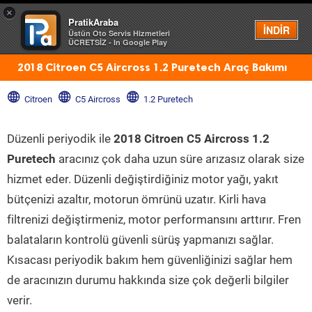
×
PratikAraba
Menü
İNDİR
Üstün Oto Servis Hizmetleri
ÜCRETSİZ - In Google Play
2018 Citroen C5 Aircross 1.2 Puretech Araç Bakımı
Citroen
C5 Aircross
1.2 Puretech
Düzenli periyodik ile
2018 Citroen C5 Aircross 1.2
Puretech
aracınız çok daha uzun süre arızasız olarak size
hizmet eder. Düzenli değiştirdiğiniz motor yağı, yakıt
bütçenizi azaltır, motorun ömrünü uzatır. Kirli hava
filtrenizi değiştirmeniz, motor performansını arttırır. Fren
balataların kontrolü güvenli sürüş yapmanızı sağlar.
Kısacası periyodik bakım hem güvenliğinizi sağlar hem
de aracınızın durumu hakkında size çok değerli bilgiler
verir.