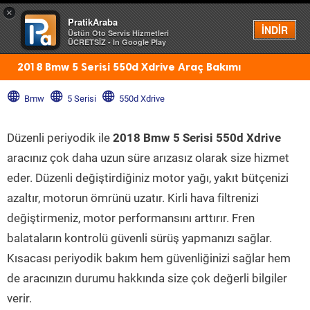
×
PratikAraba
Menü
İNDİR
Üstün Oto Servis Hizmetleri
ÜCRETSİZ - In Google Play
2018 Bmw 5 Serisi 550d Xdrive Araç Bakımı
Bmw
5 Serisi
550d Xdrive
Düzenli periyodik ile
2018 Bmw 5 Serisi 550d Xdrive
aracınız çok daha uzun süre arızasız olarak size hizmet
eder. Düzenli değiştirdiğiniz motor yağı, yakıt bütçenizi
azaltır, motorun ömrünü uzatır. Kirli hava filtrenizi
değiştirmeniz, motor performansını arttırır. Fren
balataların kontrolü güvenli sürüş yapmanızı sağlar.
Kısacası periyodik bakım hem güvenliğinizi sağlar hem
de aracınızın durumu hakkında size çok değerli bilgiler
verir.