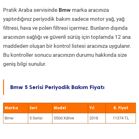
Pratik Araba servisinde
Bmw
marka aracınıza
yaptırdığınız periyodik bakım sadece motor yağ, yağ
filtresi, hava ve polen filtresi içermez. Bunların dışında
aracınızın sağlığı ve güvenli sürüş için toplamda 12 ana
maddeden oluşan bir kontrol listesi aracınıza uygulanır.
Bu kontroller sonucu aracınızın durumu hakkında size
geniş bilgi sunulur.
Bmw 5 Serisi Periyodik Bakım Fiyatı
Marka
Seri
Model
Yıl
Bmw
5 Serisi
550d Xdrive
2018
11374 TL