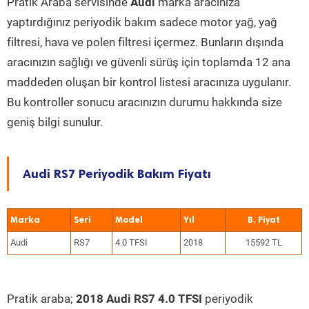
Pratik Araba servisinde
Audi
marka aracınıza
yaptırdığınız periyodik bakım sadece motor yağ, yağ
filtresi, hava ve polen filtresi içermez. Bunların dışında
aracınızın sağlığı ve güvenli sürüş için toplamda 12 ana
maddeden oluşan bir kontrol listesi aracınıza uygulanır.
Bu kontroller sonucu aracınızın durumu hakkında size
geniş bilgi sunulur.
Audi RS7 Periyodik Bakım Fiyatı
Marka
Seri
Model
Yıl
Audi
RS7
4.0 TFSI
2018
15592 TL
Pratik araba;
2018 Audi RS7 4.0 TFSI
periyodik