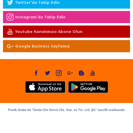
Twitter'da Takip Edin
Instagram'da Takip Edin
Youtube Kanalımıza Abone Olun
Google Business Sayfamız
Pratik Araba bir "Üstün Oto Servis Hiz. San. ve Tic. Ltd. Şti." tescilli markasıdır.