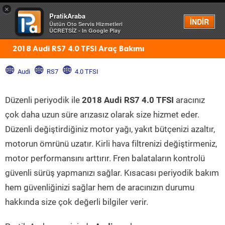
×
PratikAraba
Menü
İNDİR
Üstün Oto Servis Hizmetleri
ÜCRETSİZ - In Google Play
2018 Audi RS7 4.0 TFSI Araç Bakımı
Audi
RS7
4.0 TFSI
Düzenli periyodik ile
2018 Audi RS7 4.0 TFSI
aracınız
çok daha uzun süre arızasız olarak size hizmet eder.
Düzenli değiştirdiğiniz motor yağı, yakıt bütçenizi azaltır,
motorun ömrünü uzatır. Kirli hava filtrenizi değiştirmeniz,
motor performansını arttırır. Fren balataların kontrolü
güvenli sürüş yapmanızı sağlar. Kısacası periyodik bakım
hem güvenliğinizi sağlar hem de aracınızın durumu
hakkında size çok değerli bilgiler verir.