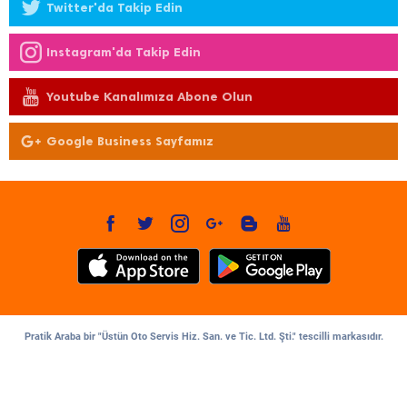
Twitter'da Takip Edin
Instagram'da Takip Edin
Youtube Kanalımıza Abone Olun
Google Business Sayfamız
Pratik Araba bir "Üstün Oto Servis Hiz. San. ve Tic. Ltd. Şti." tescilli markasıdır.