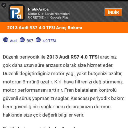
×
PratikAraba
Menü
İNDİR
Üstün Oto Servis Hizmetleri
ÜCRETSİZ - In Google Play
2013 Audi RS7 4.0 TFSI Araç Bakımı
Audi
RS7
4.0 TFSI
Düzenli periyodik ile
2013 Audi RS7 4.0 TFSI
aracınız
çok daha uzun süre arızasız olarak size hizmet eder.
Düzenli değiştirdiğiniz motor yağı, yakıt bütçenizi azaltır,
motorun ömrünü uzatır. Kirli hava filtrenizi değiştirmeniz,
motor performansını arttırır. Fren balataların kontrolü
güvenli sürüş yapmanızı sağlar. Kısacası periyodik bakım
hem güvenliğinizi sağlar hem de aracınızın durumu
hakkında size çok değerli bilgiler verir.