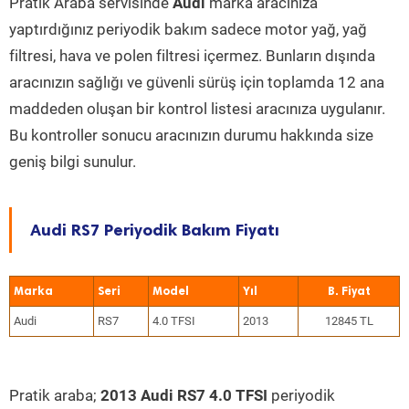
Pratik Araba servisinde
Audi
marka aracınıza
yaptırdığınız periyodik bakım sadece motor yağ, yağ
filtresi, hava ve polen filtresi içermez. Bunların dışında
aracınızın sağlığı ve güvenli sürüş için toplamda 12 ana
maddeden oluşan bir kontrol listesi aracınıza uygulanır.
Bu kontroller sonucu aracınızın durumu hakkında size
geniş bilgi sunulur.
Audi RS7 Periyodik Bakım Fiyatı
Marka
Seri
Model
Yıl
Audi
RS7
4.0 TFSI
2013
12845 TL
Pratik araba;
2013 Audi RS7 4.0 TFSI
periyodik