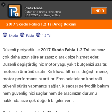
×
PratikAraba
Menü
İNDİR
Üstün Oto Servis Hizmetleri
ÜCRETSİZ - In Google Play
2017 Skoda Fabia 1.2 Tsi Araç Bakımı
Skoda
Fabia
1.2 Tsi
Düzenli periyodik ile
2017 Skoda Fabia 1.2 Tsi
aracınız
çok daha uzun süre arızasız olarak size hizmet eder.
Düzenli değiştirdiğiniz motor yağı, yakıt bütçenizi azaltır,
motorun ömrünü uzatır. Kirli hava filtrenizi değiştirmeniz,
motor performansını arttırır. Fren balataların kontrolü
güvenli sürüş yapmanızı sağlar. Kısacası periyodik bakım
hem güvenliğinizi sağlar hem de aracınızın durumu
hakkında size çok değerli bilgiler verir.