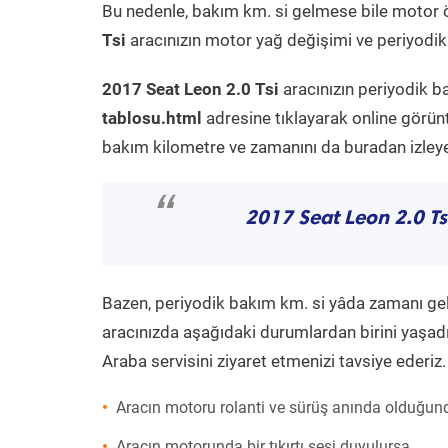
Bu nedenle, bakım km. si gelmese bile motor 
Tsi
aracınızın motor yağ değişimi ve periyodik 
2017 Seat Leon 2.0 Tsi
aracınızın periyodik b
tablosu.html
adresine tıklayarak online görün
bakım kilometre ve zamanını da buradan izleyeb
“
2017 Seat Leon 2.0 Ts
Bazen, periyodik bakım km. si yâda zamanı gelme
aracınızda aşağıdaki durumlardan birini yaşadı
Araba servisini ziyaret etmenizi tavsiye ederiz.
Aracın motoru rolanti ve sürüş anında olduğund
Aracın motorunda bir tıkırtı sesi duyulursa