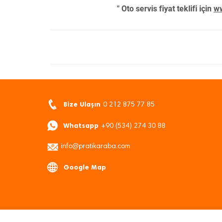
" Oto servis fiyat teklifi için
ww
Bize Ulaşın
0 212 875 77 85
Whatsapp
+90 (534) 274 30 88
info@pratikaraba.com
Google Map