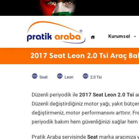
Kurumsal
2017 Seat Leon 2.0 Tsi Araç Ba
Seat
Leon
2.0 Tsi
Düzenli periyodik ile
2017 Seat Leon 2.0 Tsi
ar
Düzenli değiştirdiğiniz motor yağı, yakıt bütçeni
değiştirmeniz, motor performansını arttırır. Fr
periyodik bakım hem güvenliğinizi sağlar hem d
Pratik Araba servisinde
Seat
marka aracınıza y