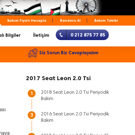
Bakım Fiyatı Hesapla
Randevu Al
Bakım Takibi
0 212 875 77 85
lı Bilgiler
İletişim
Siz Sorun Biz Cevaplayalım
2017 Seat Leon 2.0 Tsi
2018 Seat Leon 2.0 Tsi Periyodik
1
Bakım
ası
2016 Seat Leon 2.0 Tsi Periyodik
3
Bakım
 hava