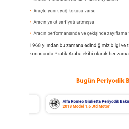
Araçta yanık yağ kokusu varsa
Aracın yakıt sarfiyatı artmışsa
Aracın performansında ve çekişinde zayıflama
1968 yılından bu zamana edindiğimiz bilgi ve 
konusunda Pratik Araba ekibi olarak her zaman
Bugün Periyodik 
k Bakım 8.340 TL
Citroen Berlingo Periyodik Bakım 
2023 Model 1.5 BlueHdi Motor