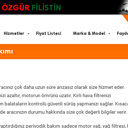
ÖZGÜR
FİLİSTİN
Hizmetler
Fiyat Listesi
Marka & Model
Fayda
kımı
acınız çok daha uzun süre arızasız olarak size hizmet eder.
zi azaltır, motorun ömrünü uzatır. Kirli hava filtrenizi
en balataların kontrolü güvenli sürüş yapmanızı sağlar. Kısac
e aracınızın durumu hakkında size çok değerli bilgiler verir.
aptırdığınız periyodik bakım sadece motor yağ, yağ filtresi,