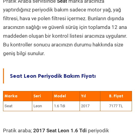
Pratik Araba servisinde
Seat
marka aracınıza
yaptırdığınız periyodik bakım sadece motor yağ, yağ
filtresi, hava ve polen filtresi içermez. Bunların dışında
aracınızın sağlığı ve güvenli sürüş için toplamda 12 ana
maddeden oluşan bir kontrol listesi aracınıza uygulanır.
Bu kontroller sonucu aracınızın durumu hakkında size
geniş bilgi sunulur.
Seat Leon Periyodik Bakım Fiyatı
Marka
Seri
Model
Yıl
Seat
Leon
1.6 Tdi
2017
7177 TL
Pratik araba;
2017 Seat Leon 1.6 Tdi
periyodik