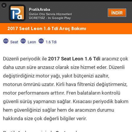
×
PratikAraba
Menü
İNDİR
Üstün Oto Servis Hizmetleri
ÜCRETSİZ - In Google Play
2017 Seat Leon 1.6 Tdi Araç Bakımı
Seat
Leon
1.6 Tdi
Düzenli periyodik ile
2017 Seat Leon 1.6 Tdi
aracınız çok
daha uzun süre arızasız olarak size hizmet eder. Düzenli
değiştirdiğiniz motor yağı, yakıt bütçenizi azaltır,
motorun ömrünü uzatır. Kirli hava filtrenizi değiştirmeniz,
motor performansını arttırır. Fren balataların kontrolü
güvenli sürüş yapmanızı sağlar. Kısacası periyodik bakım
hem güvenliğinizi sağlar hem de aracınızın durumu
hakkında size çok değerli bilgiler verir.