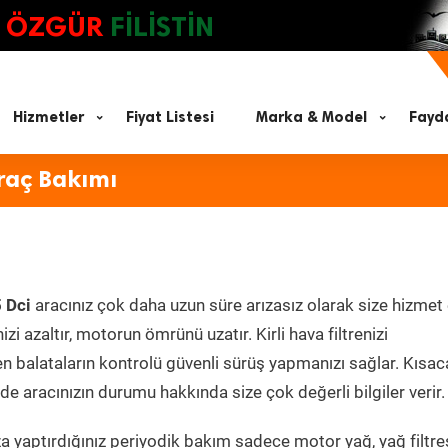
ÖZGÜR
FİLİSTİN
Hizmetler
Fiyat Listesi
Marka & Model
Fayda
raç Bakımı
 Dci
aracınız çok daha uzun süre arızasız olarak size hizmet 
zi azaltır, motorun ömrünü uzatır. Kirli hava filtrenizi
en balataların kontrolü güvenli sürüş yapmanızı sağlar. Kısac
e aracınızın durumu hakkında size çok değerli bilgiler verir.
 yaptırdığınız periyodik bakım sadece motor yağ, yağ filtres