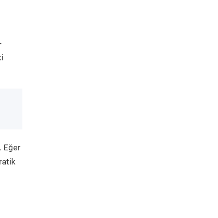
-
i
. Eğer
ratik