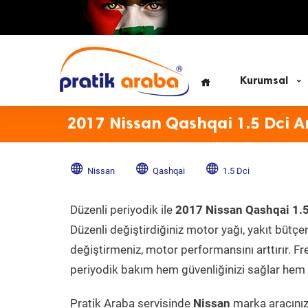
Kurumsal
2017 Nissan Qashqai 1.5 Dci A
Nissan
Qashqai
1.5 Dci
Düzenli periyodik ile
2017 Nissan Qashqai 1.5
Düzenli değiştirdiğiniz motor yağı, yakıt bütçeni
değiştirmeniz, motor performansını arttırır. Fr
periyodik bakım hem güvenliğinizi sağlar hem d
Pratik Araba servisinde
Nissan
marka aracınıza