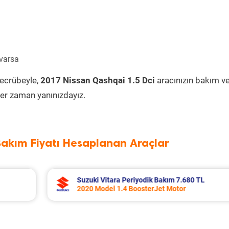
 varsa
tecrübeyle,
2017 Nissan Qashqai 1.5 Dci
aracınızın bakım v
er zaman yanınızdayız.
Bakım Fiyatı Hesaplanan Araçlar
0 TL
Toyota Corolla Periyodik Bakım 10.994 
2022 Model 1.8 Hybrid Motor