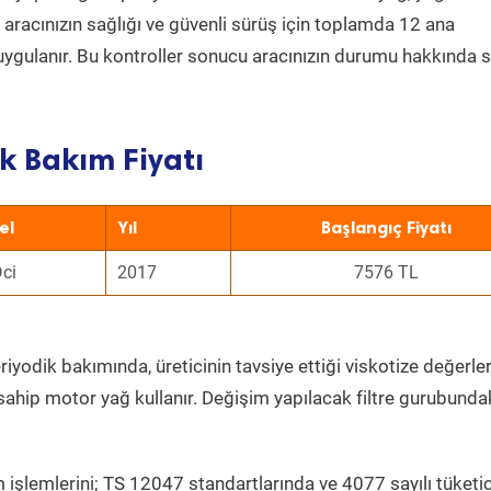
a aracınızın sağlığı ve güvenli sürüş için toplamda 12 ana
uygulanır. Bu kontroller sonucu aracınızın durumu hakkında s
k Bakım Fiyatı
el
Yıl
Başlangıç Fiyatı
Dci
2017
7576 TL
iyodik bakımında, üreticinin tavsiye ettiği viskotize değerler
sahip motor yağ kullanır. Değişim yapılacak filtre gurubunda
 işlemlerini; TS 12047 standartlarında ve 4077 sayılı tüketic