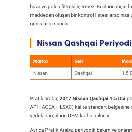
hava ve polen filtresi içermez. Bunların dışınd
maddeden oluşan bir kontrol listesi aracınıza 
geniş bilgi sunulur.
Nissan Qashqai Periyodi
Marka
Seri
Mod
Nissan
Qashqai
1.5 
Pratik araba;
2017 Nissan Qashqai 1.5 Dci
per
API - ACEA - ILSAC) kalite standart belgesine 
yedek parçaların OEM kodlu bulunur.
Ayrıca Pratik Araba, periyodik bakım ve onarım