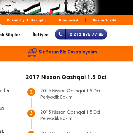
Bakım Fiyatı Hesapla
Randevu Al
Bakım Takibi
0 212 875 77 85
lı Bilgiler
İletişim
Siz Sorun Biz Cevaplayalım
2017 Nissan Qashqai 1.5 Dci
eder.
2016 Nissan Qashqai 1.5 Dci
2
Periyodik Bakım
ası
2015 Nissan Qashqai 1.5 Dci
3
Periyodik Bakım
i,