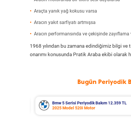
Araçta yanık yağ kokusu varsa
Aracın yakıt sarfiyatı artmışsa
Aracın performansında ve çekişinde zayıflama
1968 yılından bu zamana edindiğimiz bilgi ve 
onarımı konusunda Pratik Araba ekibi olarak h
Bugün Periyodik 
12.359 TL
Suzuki Vitara Periyodik Bakım 7.68
2020 Model 1.4 BoosterJet Motor