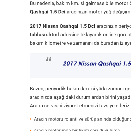
Bu nedenle, bakım km. si gelmese bile motor 
Qashqai 1.5 Dci
aracınızın motor yağ değişimi 
2017 Nissan Qashqai 1.5 Dci
aracınızın periy
tablosu.html
adresine tıklayarak online görün
bakım kilometre ve zamanını da buradan izleyeb
“
2017 Nissan Qashqai 1.5
Bazen, periyodik bakım km. si yâda zamanı gelme
aracınızda aşağıdaki durumlardan birini yaşadı
Araba servisini ziyaret etmenizi tavsiye ederiz.
Aracın motoru rolanti ve sürüş anında olduğund
Aracın motorunda bir tıkırtı sesi duyulursa