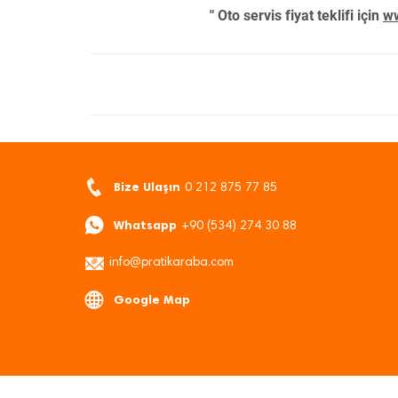
" Oto servis fiyat teklifi için
ww
Bize Ulaşın
0 212 875 77 85
Whatsapp
+90 (534) 274 30 88
info@pratikaraba.com
Google Map