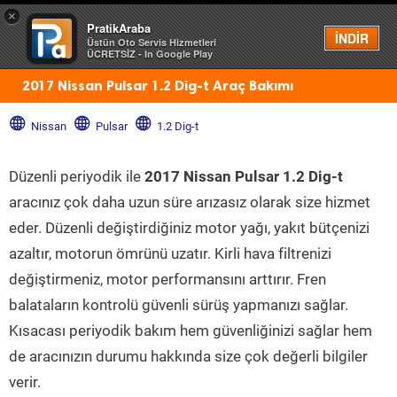
×
PratikAraba
Menü
İNDİR
Üstün Oto Servis Hizmetleri
ÜCRETSİZ - In Google Play
2017 Nissan Pulsar 1.2 Dig-t Araç Bakımı
Nissan
Pulsar
1.2 Dig-t
Düzenli periyodik ile
2017 Nissan Pulsar 1.2 Dig-t
aracınız çok daha uzun süre arızasız olarak size hizmet
eder. Düzenli değiştirdiğiniz motor yağı, yakıt bütçenizi
azaltır, motorun ömrünü uzatır. Kirli hava filtrenizi
değiştirmeniz, motor performansını arttırır. Fren
balataların kontrolü güvenli sürüş yapmanızı sağlar.
Kısacası periyodik bakım hem güvenliğinizi sağlar hem
de aracınızın durumu hakkında size çok değerli bilgiler
verir.