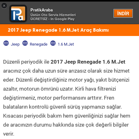
×
PratikAraba
Menü
İNDİR
Üstün Oto Servis Hizmetleri
ÜCRETSİZ - In Google Play
2017 Jeep Renegade 1.6 M.Jet Araç Bakımı
Jeep
Renegade
1.6 M.Jet
Düzenli periyodik ile
2017 Jeep Renegade 1.6 M.Jet
aracınız çok daha uzun süre arızasız olarak size hizmet
eder. Düzenli değiştirdiğiniz motor yağı, yakıt bütçenizi
azaltır, motorun ömrünü uzatır. Kirli hava filtrenizi
değiştirmeniz, motor performansını arttırır. Fren
balataların kontrolü güvenli sürüş yapmanızı sağlar.
Kısacası periyodik bakım hem güvenliğinizi sağlar hem
de aracınızın durumu hakkında size çok değerli bilgiler
verir.