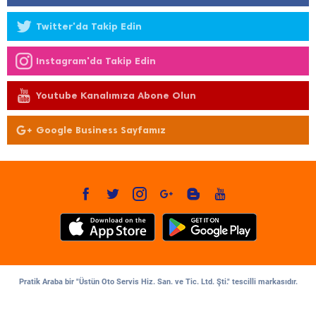
Twitter'da Takip Edin
Instagram'da Takip Edin
Youtube Kanalımıza Abone Olun
Google Business Sayfamız
Pratik Araba bir "Üstün Oto Servis Hiz. San. ve Tic. Ltd. Şti." tescilli markasıdır.