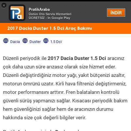
×
PratikAraba
Menü
İNDİR
Üstün Oto Servis Hizmetleri
ÜCRETSİZ - In Google Play
2017 Dacia Duster 1.5 Dci Araç Bakımı
Dacia
Duster
1.5 Dci
Düzenli periyodik ile
2017 Dacia Duster 1.5 Dci
aracınız
çok daha uzun süre arızasız olarak size hizmet eder.
Düzenli değiştirdiğiniz motor yağı, yakıt bütçenizi azaltır,
motorun ömrünü uzatır. Kirli hava filtrenizi değiştirmeniz,
motor performansını arttırır. Fren balataların kontrolü
güvenli sürüş yapmanızı sağlar. Kısacası periyodik bakım
hem güvenliğinizi sağlar hem de aracınızın durumu
hakkında size çok değerli bilgiler verir.