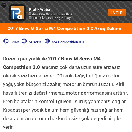
×
PratikAraba
Menü
İNDİR
Üstün Oto Servis Hizmetleri
ÜCRETSİZ - In Google Play
2017 Bmw M Serisi M4 Competition 3.0 Araç Bakımı
Bmw
M Serisi
M4 Competition 3.0
Düzenli periyodik ile
2017 Bmw M Serisi M4
Competition 3.0
aracınız çok daha uzun süre arızasız
olarak size hizmet eder. Düzenli değiştirdiğiniz motor
yağı, yakıt bütçenizi azaltır, motorun ömrünü uzatır. Kirli
hava filtrenizi değiştirmeniz, motor performansını arttırır.
Fren balataların kontrolü güvenli sürüş yapmanızı sağlar.
Kısacası periyodik bakım hem güvenliğinizi sağlar hem
de aracınızın durumu hakkında size çok değerli bilgiler
verir.