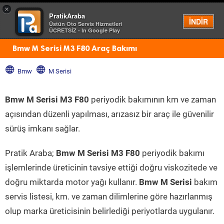
×
PratikAraba
Menü
İNDİR
Üstün Oto Servis Hizmetleri
ÜCRETSİZ - In Google Play
Bmw M Serisi M3 F80 Araç Bakımı
Bmw
M Serisi
Bmw M Serisi M3 F80
periyodik bakımının km ve zaman
açısından düzenli yapılması, arızasız bir araç ile güvenilir
sürüş imkanı sağlar.
Pratik Araba;
Bmw M Serisi M3 F80
periyodik bakımı
işlemlerinde üreticinin tavsiye ettiği doğru viskozitede ve
doğru miktarda motor yağı kullanır.
Bmw M Serisi
bakım
servis listesi, km. ve zaman dilimlerine göre hazırlanmış
olup marka üreticisinin belirlediği periyotlarda uygulanır.