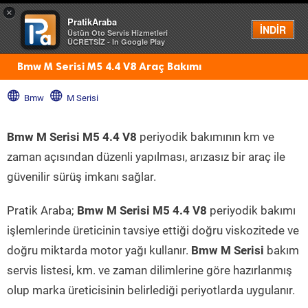
×
PratikAraba
Menü
İNDİR
Üstün Oto Servis Hizmetleri
ÜCRETSİZ - In Google Play
Bmw M Serisi M5 4.4 V8 Araç Bakımı
Bmw
M Serisi
Bmw M Serisi M5 4.4 V8
periyodik bakımının km ve
zaman açısından düzenli yapılması, arızasız bir araç ile
güvenilir sürüş imkanı sağlar.
Pratik Araba;
Bmw M Serisi M5 4.4 V8
periyodik bakımı
işlemlerinde üreticinin tavsiye ettiği doğru viskozitede ve
doğru miktarda motor yağı kullanır.
Bmw M Serisi
bakım
servis listesi, km. ve zaman dilimlerine göre hazırlanmış
olup marka üreticisinin belirlediği periyotlarda uygulanır.