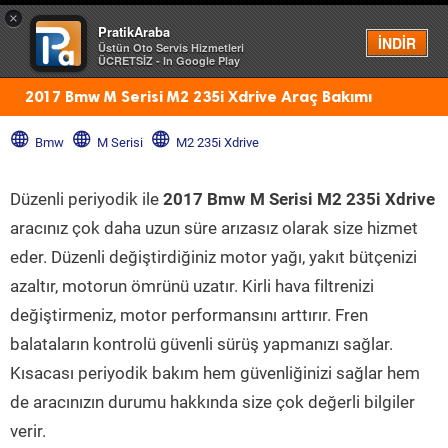
×
PratikAraba
Menü
İNDİR
Üstün Oto Servis Hizmetleri
ÜCRETSİZ - In Google Play
2017 Bmw M Serisi M2 235i Xdrive Araç Bakımı
Bmw
M Serisi
M2 235i Xdrive
Düzenli periyodik ile
2017 Bmw M Serisi M2 235i Xdrive
aracınız çok daha uzun süre arızasız olarak size hizmet
eder. Düzenli değiştirdiğiniz motor yağı, yakıt bütçenizi
azaltır, motorun ömrünü uzatır. Kirli hava filtrenizi
değiştirmeniz, motor performansını arttırır. Fren
balataların kontrolü güvenli sürüş yapmanızı sağlar.
Kısacası periyodik bakım hem güvenliğinizi sağlar hem
de aracınızın durumu hakkında size çok değerli bilgiler
verir.