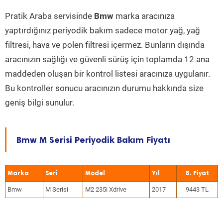
Pratik Araba servisinde
Bmw
marka aracınıza
yaptırdığınız periyodik bakım sadece motor yağ, yağ
filtresi, hava ve polen filtresi içermez. Bunların dışında
aracınızın sağlığı ve güvenli sürüş için toplamda 12 ana
maddeden oluşan bir kontrol listesi aracınıza uygulanır.
Bu kontroller sonucu aracınızın durumu hakkında size
geniş bilgi sunulur.
Bmw M Serisi Periyodik Bakım Fiyatı
Marka
Seri
Model
Yıl
Bmw
M Serisi
M2 235i Xdrive
2017
9443 TL