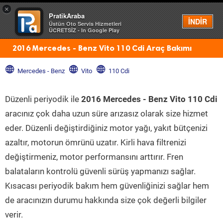
×
PratikAraba
Menü
İNDİR
Üstün Oto Servis Hizmetleri
ÜCRETSİZ - In Google Play
2016 Mercedes - Benz Vito 110 Cdi Araç Bakımı
Mercedes - Benz
Vito
110 Cdi
Düzenli periyodik ile
2016 Mercedes - Benz Vito 110 Cdi
aracınız çok daha uzun süre arızasız olarak size hizmet
eder. Düzenli değiştirdiğiniz motor yağı, yakıt bütçenizi
azaltır, motorun ömrünü uzatır. Kirli hava filtrenizi
değiştirmeniz, motor performansını arttırır. Fren
balataların kontrolü güvenli sürüş yapmanızı sağlar.
Kısacası periyodik bakım hem güvenliğinizi sağlar hem
de aracınızın durumu hakkında size çok değerli bilgiler
verir.