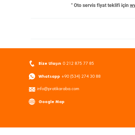
" Oto servis fiyat teklifi için
ww
Bize Ulaşın
0 212 875 77 85
Whatsapp
+90 (534) 274 30 88
info@pratikaraba.com
Google Map