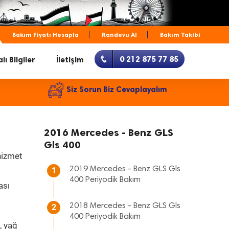
Bakım Fiyatı Hesapla
Randevu Al
Bakım Takibi
0 212 875 77 85
lı Bilgiler
İletişim
Siz Sorun Biz Cevaplayalım
2016 Mercedes - Benz GLS
Gls 400
hizmet
2019 Mercedes - Benz GLS Gls
1
400 Periyodik Bakım
ası
2018 Mercedes - Benz GLS Gls
2
400 Periyodik Bakım
, yağ