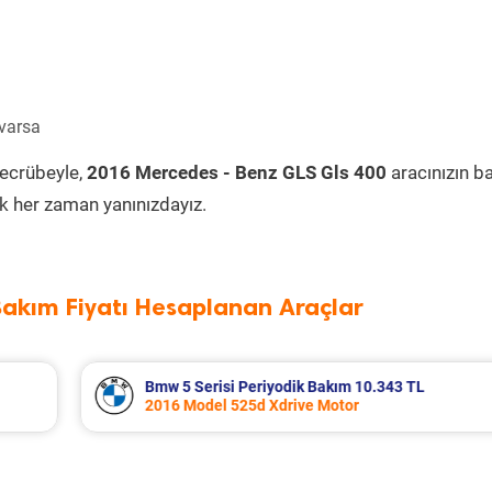
 varsa
tecrübeyle,
2016 Mercedes - Benz GLS Gls 400
aracınızın b
k her zaman yanınızdayız.
Bakım Fiyatı Hesaplanan Araçlar
 TL
Audi A5 Periyodik Bakım 12.315 TL
2024 Model 40 Tdi Quattro Motor