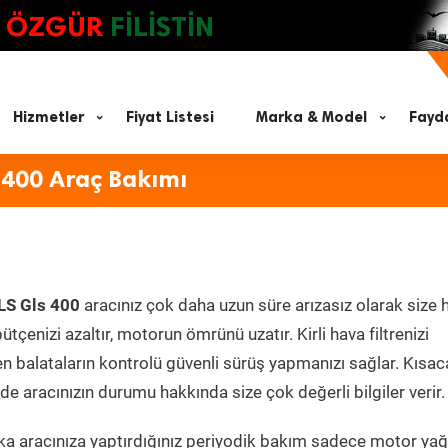
ÖZGÜR
FİLİSTİN
Hizmetler
Fiyat Listesi
Marka & Model
Fayda
 400 Araç Bakımı
LS Gls 400
aracınız çok daha uzun süre arızasız olarak size 
ütçenizi azaltır, motorun ömrünü uzatır. Kirli hava filtrenizi
en balataların kontrolü güvenli sürüş yapmanızı sağlar. Kısac
e aracınızın durumu hakkında size çok değerli bilgiler verir.
a aracınıza yaptırdığınız periyodik bakım sadece motor yağ