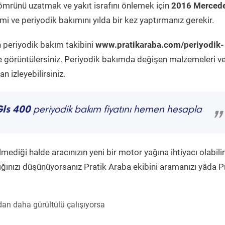
ömrünü uzatmak ve yakıt israfını önlemek için
2016 Mercede
i ve periyodik bakımını yılda bir kez yaptırmanız gerekir.
n periyodik bakım takibini
www.pratikaraba.com/periyodik-
e görüntülersiniz. Periyodik bakımda değişen malzemeleri v
 izleyebilirsiniz.
Gls 400
periyodik bakım fiyatını hemen hesapla
”
diği halde aracınızın yeni bir motor yağına ihtiyacı olabilir
ğınızı düşünüyorsanız Pratik Araba ekibini aramanızı yâda P
an daha gürültülü çalışıyorsa