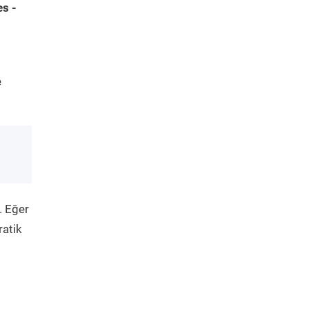
s -
e
. Eğer
ratik