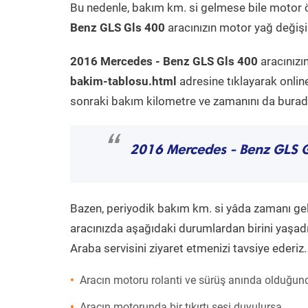
Bu nedenle, bakım km. si gelmese bile motor 
Benz GLS Gls 400
aracınızın motor yağ değişim
2016 Mercedes - Benz GLS Gls 400
aracınızı
bakim-tablosu.html
adresine tıklayarak onlin
sonraki bakım kilometre ve zamanını da buradan
“
2016 Mercedes - Benz GLS 
Bazen, periyodik bakım km. si yâda zamanı gelme
aracınızda aşağıdaki durumlardan birini yaşadı
Araba servisini ziyaret etmenizi tavsiye ederiz.
Aracın motoru rolanti ve sürüş anında olduğund
Aracın motorunda bir tıkırtı sesi duyulursa