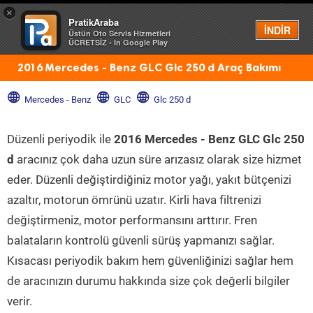
×
PratikAraba
Menü
İNDİR
Üstün Oto Servis Hizmetleri
ÜCRETSİZ - In Google Play
2016 Mercedes - Benz GLC Glc 250 d Araç Bakımı
Mercedes - Benz
GLC
Glc 250 d
Düzenli periyodik ile
2016 Mercedes - Benz GLC Glc 250
d
aracınız çok daha uzun süre arızasız olarak size hizmet
eder. Düzenli değiştirdiğiniz motor yağı, yakıt bütçenizi
azaltır, motorun ömrünü uzatır. Kirli hava filtrenizi
değiştirmeniz, motor performansını arttırır. Fren
balataların kontrolü güvenli sürüş yapmanızı sağlar.
Kısacası periyodik bakım hem güvenliğinizi sağlar hem
de aracınızın durumu hakkında size çok değerli bilgiler
verir.