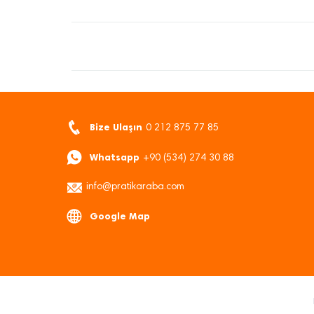
Bize Ulaşın
0 212 875 77 85
Whatsapp
+90 (534) 274 30 88
info@pratikaraba.com
Google Map