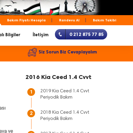
Bakım Fiyatı Hesapla
Randevu Al
Bakım Takibi
0 212 875 77 85
lı Bilgiler
İletişim
Siz Sorun Biz Cevaplayalım
2016 Kia Ceed 1.4 Cvvt
2019 Kia Ceed 1.4 Cvvt
1
Periyodik Bakım
ası
2018 Kia Ceed 1.4 Cvvt
2
Periyodik Bakım
ava ve