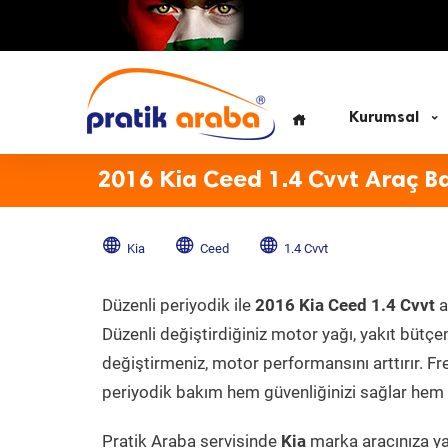
Kurumsal
2016 Kia Ceed 1.4 Cvvt Araç B
Kia
Ceed
1.4 Cvvt
Düzenli periyodik ile
2016 Kia Ceed 1.4 Cvvt
a
Düzenli değiştirdiğiniz motor yağı, yakıt bütçeni
değiştirmeniz, motor performansını arttırır. Fr
periyodik bakım hem güvenliğinizi sağlar hem d
Pratik Araba servisinde
Kia
marka aracınıza yap