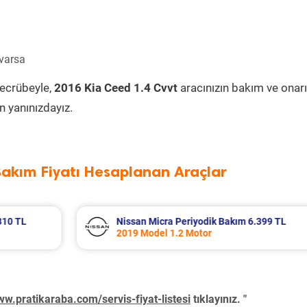
 varsa
tecrübeyle,
2016 Kia Ceed 1.4 Cvvt
aracınızın bakım ve onar
 yanınızdayız.
Bakım Fiyatı Hesaplanan Araçlar
9 TL
Renault Clio Periyodik Bakım 7.218 TL
2006 Model 1.5 Dci Motor
w.pratikaraba.com/servis-fiyat-listesi
tıklayınız. "