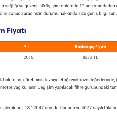
nızın sağlığı ve güvenli sürüş için toplamda 12 ana maddeden
roller sonucu aracınızın durumu hakkında size geniş bilgi sunu
m Fiyatı
Yıl
Başlangıç Fiyatı
2016
8272 TL
 bakımında, üreticinin tavsiye ettiği viskotize değerlerinde, (
 motor yağ kullanır. Değişim yapılacak filtre gurubundaki tü
 işlemlerini; TS 12047 standartlarında ve 4077 sayılı tüketic