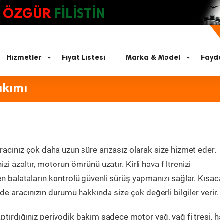
ÖZGÜR
FİLİSTİN
Hizmetler
Fiyat Listesi
Marka & Model
Fayda
akımı
racınız çok daha uzun süre arızasız olarak size hizmet eder.
zi azaltır, motorun ömrünü uzatır. Kirli hava filtrenizi
en balataların kontrolü güvenli sürüş yapmanızı sağlar. Kısac
e aracınızın durumu hakkında size çok değerli bilgiler verir.
tırdığınız periyodik bakım sadece motor yağ, yağ filtresi, h