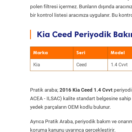
polen filtresi içermez. Bunların dışında aracı
bir kontrol listesi aracınıza uygulanır. Bu kont
Kia Ceed Periyodik Bakı
Marka
Seri
Model
Kia
Ceed
1.4 Cvvt
Pratik araba;
2016 Kia Ceed 1.4 Cvvt
periyodik
ACEA - ILSAC) kalite standart belgesine sahip
yedek parçaların OEM kodlu bulunur.
Ayrıca Pratik Araba, periyodik bakım ve onarım
koruma kanunu uyarınca gerçekleştirir.