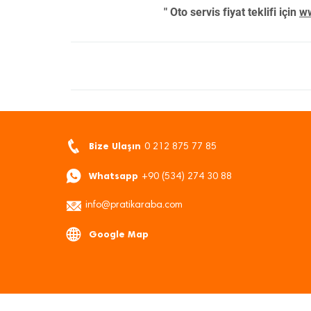
" Oto servis fiyat teklifi için
ww
Bize Ulaşın
0 212 875 77 85
Whatsapp
+90 (534) 274 30 88
info@pratikaraba.com
Google Map