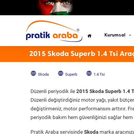
Kurumsal
2015 Skoda Superb 1.4 Tsi Ara
Skoda
Superb
1.4 Tsi
Düzenli periyodik ile
2015 Skoda Superb 1.4 T
Düzenli değiştirdiğiniz motor yağı, yakıt bütçeni
değiştirmeniz, motor performansını arttırır. Fr
periyodik bakım hem güvenliğinizi sağlar hem d
Pratik Araba servisinde
Skoda
marka aracınıza