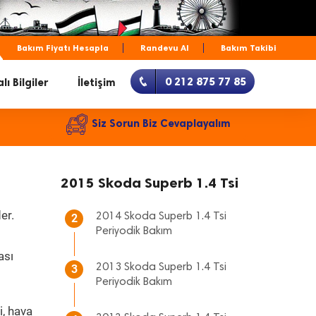
Bakım Fiyatı Hesapla
Randevu Al
Bakım Takibi
0 212 875 77 85
lı Bilgiler
İletişim
Siz Sorun Biz Cevaplayalım
2015 Skoda Superb 1.4 Tsi
er.
2014 Skoda Superb 1.4 Tsi
2
Periyodik Bakım
ası
2013 Skoda Superb 1.4 Tsi
3
Periyodik Bakım
i, hava