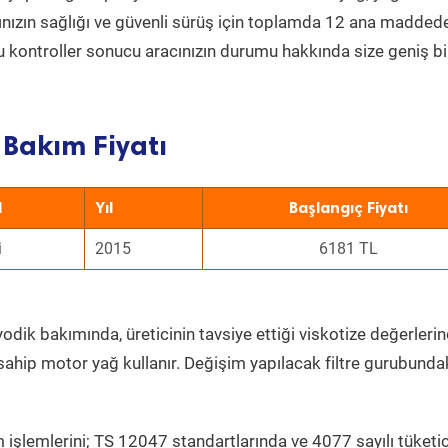
acınızın sağlığı ve güvenli sürüş için toplamda 12 ana madded
 Bu kontroller sonucu aracınızın durumu hakkında size geniş bi
Bakım Fiyatı
l
Yıl
Başlangıç Fiyatı
i
2015
6181 TL
odik bakımında, üreticinin tavsiye ettiği viskotize değerlerin
sahip motor yağ kullanır. Değişim yapılacak filtre gurubunda
 işlemlerini; TS 12047 standartlarında ve 4077 sayılı tüketic