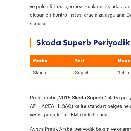
ve polen filtresi içermez. Bunların dışında ar
oluşan bir kontrol listesi aracınıza uygulanır.
sunulur.
Skoda Superb Periyodik 
Marka
Seri
Mode
Skoda
Superb
1.4 Ts
Pratik araba;
2015 Skoda Superb 1.4 Tsi
periy
API - ACEA - ILSAC) kalite standart belgesine 
yedek parçaların OEM kodlu bulunur.
Ayrıca Pratik Araba, periyodik bakım ve onarım