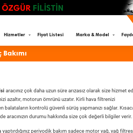
ÖZGÜR
FİLİSTİN
Hizmetler
Fiyat Listesi
Marka & Model
Fayda
ç Bakımı
si
aracınız çok daha uzun süre arızasız olarak size hizmet ed
zi azaltır, motorun ömrünü uzatır. Kirli hava filtrenizi
en balataların kontrolü güvenli sürüş yapmanızı sağlar. Kısac
e aracınızın durumu hakkında size çok değerli bilgiler verir.
 yaptırdığınız periyodik bakım sadece motor yağ, yağ filtres