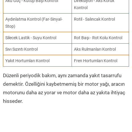
Akü Güç - Kutup Başı Kontrol
Direksiyon - Aks Körük
Kontrol
Aydınlatma Kontrol (Far-Sinyal-
Rotil - Salıncak Kontrol
Stop)
Silecek Lastik - Suyu Kontrol
Rot Başı - Rot Kolu Kontrol
Sıvı Sızıntı Kontrol
Aks Rulmanları Kontrol
Yakıt Hortumları Kontrol
Fren Hortumları Kontrol
Düzenli periyodik bakım, aynı zamanda yakıt tasarrufu
demektir. Özelliğini kaybetmemiş bir motor yağı, aracın
motorunu daha az yorar ve motor daha az yakıta ihtiyaç
hisseder.