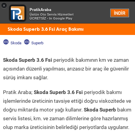
×
PratikAraba
Menü
İNDİR
Üstün Oto Servis Hizmetleri
ÜCRETSİZ - In Google Play
Skoda Superb 3.6 Fsi Araç Bakımı
Skoda
Superb
Skoda Superb 3.6 Fsi
periyodik bakımının km ve zaman
açısından düzenli yapılması, arızasız bir araç ile güvenilir
sürüş imkanı sağlar.
Pratik Araba;
Skoda Superb 3.6 Fsi
periyodik bakımı
işlemlerinde üreticinin tavsiye ettiği doğru viskozitede ve
doğru miktarda motor yağı kullanır.
Skoda Superb
bakım
servis listesi, km. ve zaman dilimlerine göre hazırlanmış
olup marka üreticisinin belirlediği periyotlarda uygulanır.