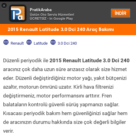
×
PratikAraba
Menü
İNDİR
Üstün Oto Servis Hizmetleri
ÜCRETSİZ - In Google Play
2015 Renault Latitude 3.0 Dci 240 Araç Bakımı
Renault
Latitude
3.0 Dci 240
Düzenli periyodik ile
2015 Renault Latitude 3.0 Dci 240
aracınız çok daha uzun süre arızasız olarak size hizmet
eder. Düzenli değiştirdiğiniz motor yağı, yakıt bütçenizi
azaltır, motorun ömrünü uzatır. Kirli hava filtrenizi
değiştirmeniz, motor performansını arttırır. Fren
balataların kontrolü güvenli sürüş yapmanızı sağlar.
Kısacası periyodik bakım hem güvenliğinizi sağlar hem
de aracınızın durumu hakkında size çok değerli bilgiler
verir.