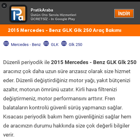
×
PratikAraba
Menü
İNDİR
Üstün Oto Servis Hizmetleri
ÜCRETSİZ - In Google Play
2015 Mercedes - Benz GLK Glk 250 Araç Bakımı
Mercedes - Benz
GLK
Glk 250
Düzenli periyodik ile
2015 Mercedes - Benz GLK Glk 250
aracınız çok daha uzun süre arızasız olarak size hizmet
eder. Düzenli değiştirdiğiniz motor yağı, yakıt bütçenizi
azaltır, motorun ömrünü uzatır. Kirli hava filtrenizi
değiştirmeniz, motor performansını arttırır. Fren
balataların kontrolü güvenli sürüş yapmanızı sağlar.
Kısacası periyodik bakım hem güvenliğinizi sağlar hem
de aracınızın durumu hakkında size çok değerli bilgiler
verir.