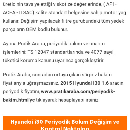
üreticinin tavsiye ettiği viskotize değerlerinde, ( API -
ACEA - ILSAC) kalite standart belgesine sahip motor yağ
kullanır. Değişim yapılacak filtre gurubundaki tüm yedek
parçaların OEM kodlu bulunur.
Ayrıca Pratik Araba, periyodik bakım ve onarım
işlemlerini; TS 12047 standartlarında ve 4077 sayılı
tüketici koruma kanunu uyarınca gerçekleştirir.
Pratik Araba, sonradan ortaya çıkan sürpriz bakım
fiyatlarıyla uğraşmazsınız.
2015 Hyundai i30 1.6
aracın
periyodik fiyatını,
www.pratikaraba.com/periyodik-
bakim.html'ye
tıklayarak hesaplayabilirsiniz.
Hyundai i30 Periyodik Bakım Değişim ve
Kontrol Noktaları