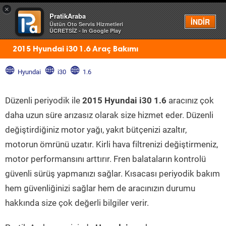
×
PratikAraba
Menü
İNDİR
Üstün Oto Servis Hizmetleri
ÜCRETSİZ - In Google Play
2015 Hyundai i30 1.6 Araç Bakımı
Hyundai
i30
1.6
Düzenli periyodik ile
2015 Hyundai i30 1.6
aracınız çok
daha uzun süre arızasız olarak size hizmet eder. Düzenli
değiştirdiğiniz motor yağı, yakıt bütçenizi azaltır,
motorun ömrünü uzatır. Kirli hava filtrenizi değiştirmeniz,
motor performansını arttırır. Fren balataların kontrolü
güvenli sürüş yapmanızı sağlar. Kısacası periyodik bakım
hem güvenliğinizi sağlar hem de aracınızın durumu
hakkında size çok değerli bilgiler verir.