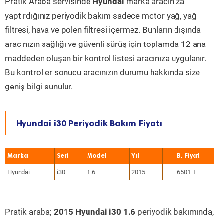
Pratik Araba servisinde
Hyundai
marka aracınıza
yaptırdığınız periyodik bakım sadece motor yağ, yağ
filtresi, hava ve polen filtresi içermez. Bunların dışında
aracınızın sağlığı ve güvenli sürüş için toplamda 12 ana
maddeden oluşan bir kontrol listesi aracınıza uygulanır.
Bu kontroller sonucu aracınızın durumu hakkında size
geniş bilgi sunulur.
Hyundai i30 Periyodik Bakım Fiyatı
Marka
Seri
Model
Yıl
Hyundai
i30
1.6
2015
6501 TL
Pratik araba;
2015 Hyundai i30 1.6
periyodik bakımında,