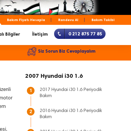
Bakım Fiyatı Hesapla
Randevu Al
Bakım Takibi
0 212 875 77 85
lı Bilgiler
İletişim
Siz Sorun Biz Cevaplayalım
2007 Hyundai i30 1.6
zenli
2017 Hyundai i30 1.6 Periyodik
1
Bakım
, motor
hem
2016 Hyundai i30 1.6 Periyodik
2
Bakım
esi,