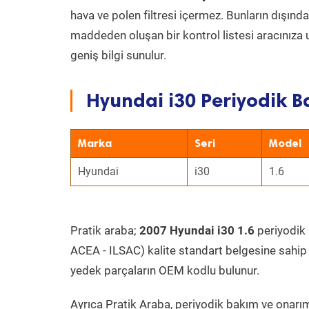
hava ve polen filtresi içermez. Bunların dışınd
maddeden oluşan bir kontrol listesi aracınıza 
geniş bilgi sunulur.
Hyundai i30 Periyodik B
Marka
Seri
Model
Hyundai
i30
1.6
Pratik araba;
2007 Hyundai i30 1.6
periyodik b
ACEA - ILSAC) kalite standart belgesine sahip
yedek parçaların OEM kodlu bulunur.
Ayrıca Pratik Araba, periyodik bakım ve onarım