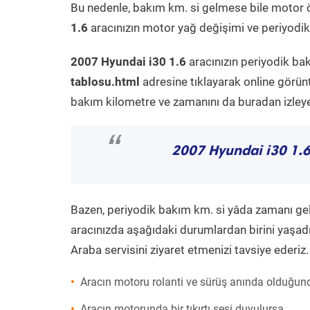
Bu nedenle, bakım km. si gelmese bile motor 
1.6
aracınızın motor yağ değişimi ve periyodik 
2007 Hyundai i30 1.6
aracınızın periyodik ba
tablosu.html
adresine tıklayarak online görün
bakım kilometre ve zamanını da buradan izleyeb
“
2007 Hyundai i30 1.
Bazen, periyodik bakım km. si yâda zamanı gelme
aracınızda aşağıdaki durumlardan birini yaşadı
Araba servisini ziyaret etmenizi tavsiye ederiz.
Aracın motoru rolanti ve sürüş anında olduğund
Aracın motorunda bir tıkırtı sesi duyulursa