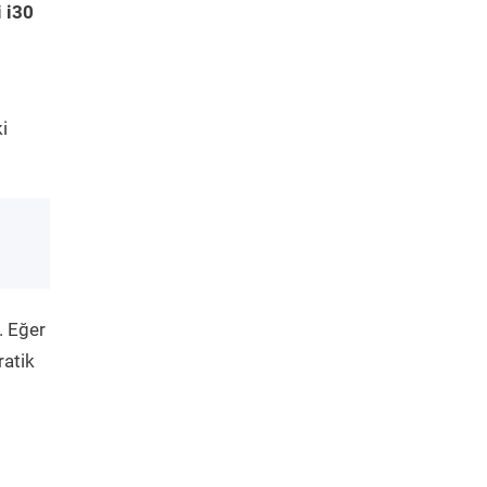
 i30
i
. Eğer
ratik