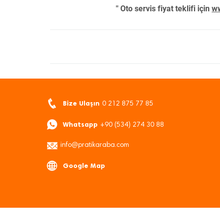
" Oto servis fiyat teklifi için
ww
Bize Ulaşın
0 212 875 77 85
Whatsapp
+90 (534) 274 30 88
info@pratikaraba.com
Google Map