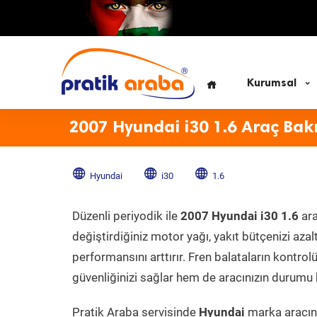
Kurumsal
2007 Hyundai i30 1.6 Araç Bak
Hyundai
i30
1.6
Düzenli periyodik ile
2007 Hyundai i30 1.6
ara
değiştirdiğiniz motor yağı, yakıt bütçenizi azal
performansını arttırır. Fren balataların kontr
güvenliğinizi sağlar hem de aracınızın durumu h
Pratik Araba servisinde
Hyundai
marka aracını