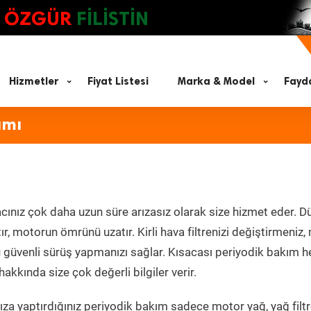
ÖZGÜR
FİLİSTİN
Hizmetler
Fiyat Listesi
Marka & Model
Fayda
ımı
cınız çok daha uzun süre arızasız olarak size hizmet eder. Dü
tır, motorun ömrünü uzatır. Kirli hava filtrenizi değiştirmeniz
olü güvenli sürüş yapmanızı sağlar. Kısacası periyodik bakım 
akkında size çok değerli bilgiler verir.
za yaptırdığınız periyodik bakım sadece motor yağ, yağ filtr