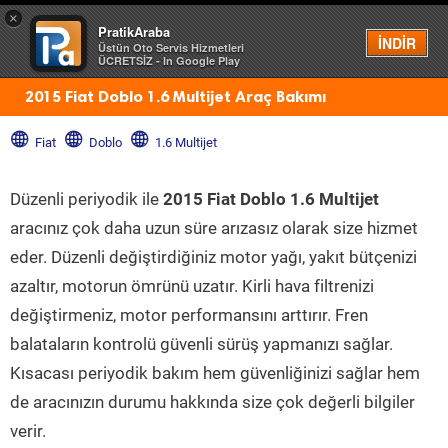
×
PratikAraba
Menü
İNDİR
Üstün Oto Servis Hizmetleri
ÜCRETSİZ - In Google Play
2015 Fiat Doblo 1.6 Multijet Araç Bakımı
Fiat
Doblo
1.6 Multijet
Düzenli periyodik ile
2015 Fiat Doblo 1.6 Multijet
aracınız çok daha uzun süre arızasız olarak size hizmet
eder. Düzenli değiştirdiğiniz motor yağı, yakıt bütçenizi
azaltır, motorun ömrünü uzatır. Kirli hava filtrenizi
değiştirmeniz, motor performansını arttırır. Fren
balataların kontrolü güvenli sürüş yapmanızı sağlar.
Kısacası periyodik bakım hem güvenliğinizi sağlar hem
de aracınızın durumu hakkında size çok değerli bilgiler
verir.