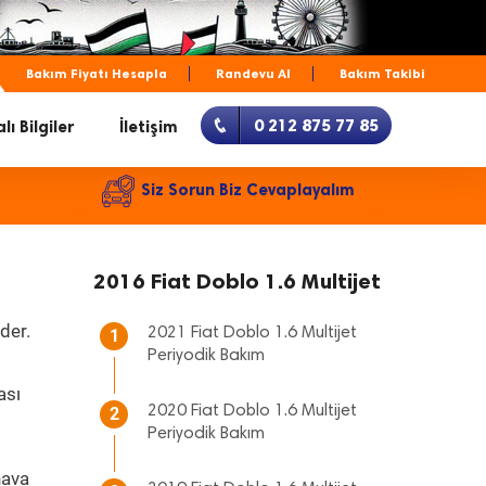
Bakım Fiyatı Hesapla
Randevu Al
Bakım Takibi
0 212 875 77 85
lı Bilgiler
İletişim
Siz Sorun Biz Cevaplayalım
2016 Fiat Doblo 1.6 Multijet
der.
2021 Fiat Doblo 1.6 Multijet
1
Periyodik Bakım
ası
2020 Fiat Doblo 1.6 Multijet
2
Periyodik Bakım
hava