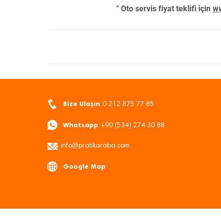
" Oto servis fiyat teklifi için
ww
Bize Ulaşın
0 212 875 77 85
Whatsapp
+90 (534) 274 30 88
info@pratikaraba.com
Google Map