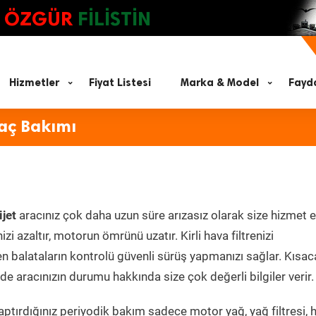
ÖZGÜR
FİLİSTİN
Hizmetler
Fiyat Listesi
Marka & Model
Fayda
raç Bakımı
jet
aracınız çok daha uzun süre arızasız olarak size hizmet e
zi azaltır, motorun ömrünü uzatır. Kirli hava filtrenizi
en balataların kontrolü güvenli sürüş yapmanızı sağlar. Kısac
e aracınızın durumu hakkında size çok değerli bilgiler verir.
ptırdığınız periyodik bakım sadece motor yağ, yağ filtresi, 