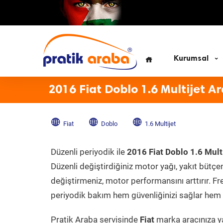
Kurumsal
2016 Fiat Doblo 1.6 Multijet A
Fiat
Doblo
1.6 Multijet
Düzenli periyodik ile
2016 Fiat Doblo 1.6 Multi
Düzenli değiştirdiğiniz motor yağı, yakıt bütçeni
değiştirmeniz, motor performansını arttırır. Fr
periyodik bakım hem güvenliğinizi sağlar hem d
Pratik Araba servisinde
Fiat
marka aracınıza ya