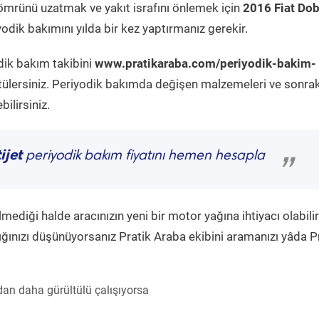
ömrünü uzatmak ve yakıt israfını önlemek için
2016 Fiat Dob
odik bakımını yılda bir kez yaptırmanız gerekir.
dik bakım takibini
www.pratikaraba.com/periyodik-bakim-
tülersiniz. Periyodik bakımda değişen malzemeleri ve sonrak
ilirsiniz.
ijet
periyodik bakım fiyatını hemen hesapla
”
diği halde aracınızın yeni bir motor yağına ihtiyacı olabilir
ğınızı düşünüyorsanız Pratik Araba ekibini aramanızı yâda P
an daha gürültülü çalışıyorsa