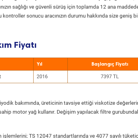
acınızın sağlığı ve güvenli sürüş için toplamda 12 ana madded
 Bu kontroller sonucu aracınızın durumu hakkında size geniş bi
ım Fiyatı
Yıl
Başlangıç Fiyatı
t
2016
7397 TL
yodik bakımında, üreticinin tavsiye ettiği viskotize değerleri
sahip motor yağ kullanır. Değişim yapılacak filtre gurubunda
 işlemlerini; TS 12047 standartlarında ve 4077 sayılı tüketic