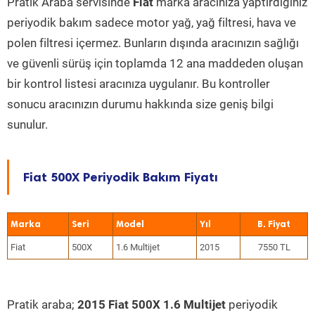
Pratik Araba servisinde
Fiat
marka aracınıza yaptırdığınız
periyodik bakım sadece motor yağ, yağ filtresi, hava ve
polen filtresi içermez. Bunların dışında aracınızın sağlığı
ve güvenli sürüş için toplamda 12 ana maddeden oluşan
bir kontrol listesi aracınıza uygulanır. Bu kontroller
sonucu aracınızın durumu hakkında size geniş bilgi
sunulur.
Fiat 500X Periyodik Bakım Fiyatı
Marka
Seri
Model
Yıl
Fiat
500X
1.6 Multijet
2015
7550 TL
Pratik araba;
2015 Fiat 500X 1.6 Multijet
periyodik