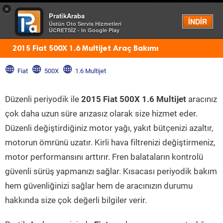
×
PratikAraba
Menü
İNDİR
Üstün Oto Servis Hizmetleri
ÜCRETSİZ - In Google Play
2015 Fiat 500X 1.6 Multijet Araç Bakımı
Fiat
500X
1.6 Multijet
Düzenli periyodik ile
2015 Fiat 500X 1.6 Multijet
aracınız
çok daha uzun süre arızasız olarak size hizmet eder.
Düzenli değiştirdiğiniz motor yağı, yakıt bütçenizi azaltır,
motorun ömrünü uzatır. Kirli hava filtrenizi değiştirmeniz,
motor performansını arttırır. Fren balataların kontrolü
güvenli sürüş yapmanızı sağlar. Kısacası periyodik bakım
hem güvenliğinizi sağlar hem de aracınızın durumu
hakkında size çok değerli bilgiler verir.