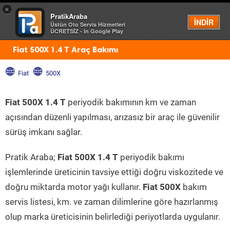
×
PratikAraba
Menü
İNDİR
Üstün Oto Servis Hizmetleri
ÜCRETSİZ - In Google Play
Fiat 500X 1.4 T Araç Bakımı
Fiat
500X
Fiat 500X 1.4 T
periyodik bakımının km ve zaman
açısından düzenli yapılması, arızasız bir araç ile güvenilir
sürüş imkanı sağlar.
Pratik Araba;
Fiat 500X 1.4 T
periyodik bakımı
işlemlerinde üreticinin tavsiye ettiği doğru viskozitede ve
doğru miktarda motor yağı kullanır.
Fiat 500X
bakım
servis listesi, km. ve zaman dilimlerine göre hazırlanmış
olup marka üreticisinin belirlediği periyotlarda uygulanır.