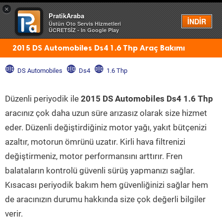
×
PratikAraba
Menü
İNDİR
Üstün Oto Servis Hizmetleri
ÜCRETSİZ - In Google Play
2015 DS Automobiles Ds4 1.6 Thp Araç Bakımı
DS Automobiles
Ds4
1.6 Thp
Düzenli periyodik ile
2015 DS Automobiles Ds4 1.6 Thp
aracınız çok daha uzun süre arızasız olarak size hizmet
eder. Düzenli değiştirdiğiniz motor yağı, yakıt bütçenizi
azaltır, motorun ömrünü uzatır. Kirli hava filtrenizi
değiştirmeniz, motor performansını arttırır. Fren
balataların kontrolü güvenli sürüş yapmanızı sağlar.
Kısacası periyodik bakım hem güvenliğinizi sağlar hem
de aracınızın durumu hakkında size çok değerli bilgiler
verir.