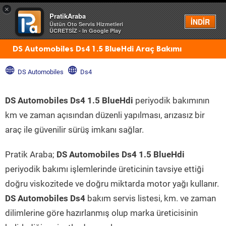
×
PratikAraba
Menü
İNDİR
Üstün Oto Servis Hizmetleri
ÜCRETSİZ - In Google Play
DS Automobiles Ds4 1.5 BlueHdi Araç Bakımı
DS Automobiles
Ds4
DS Automobiles Ds4 1.5 BlueHdi
periyodik bakımının
km ve zaman açısından düzenli yapılması, arızasız bir
araç ile güvenilir sürüş imkanı sağlar.
Pratik Araba;
DS Automobiles Ds4 1.5 BlueHdi
periyodik bakımı işlemlerinde üreticinin tavsiye ettiği
doğru viskozitede ve doğru miktarda motor yağı kullanır.
DS Automobiles Ds4
bakım servis listesi, km. ve zaman
dilimlerine göre hazırlanmış olup marka üreticisinin