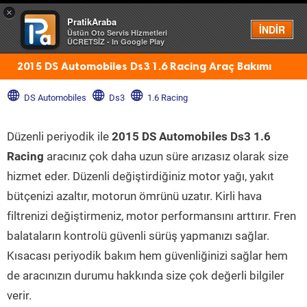
×
PratikAraba
Menü
İNDİR
Üstün Oto Servis Hizmetleri
ÜCRETSİZ - In Google Play
2015 DS Automobiles Ds3 1.6 Racing Araç Bakımı
DS Automobiles
Ds3
1.6 Racing
Düzenli periyodik ile
2015 DS Automobiles Ds3 1.6
Racing
aracınız çok daha uzun süre arızasız olarak size
hizmet eder. Düzenli değiştirdiğiniz motor yağı, yakıt
bütçenizi azaltır, motorun ömrünü uzatır. Kirli hava
filtrenizi değiştirmeniz, motor performansını arttırır. Fren
balataların kontrolü güvenli sürüş yapmanızı sağlar.
Kısacası periyodik bakım hem güvenliğinizi sağlar hem
de aracınızın durumu hakkında size çok değerli bilgiler
verir.