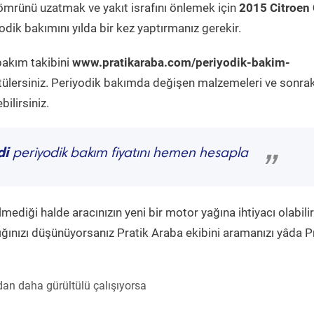
ömrünü uzatmak ve yakıt israfını önlemek için
2015 Citroen
dik bakımını yılda bir kez yaptırmanız gerekir.
bakım takibini
www.pratikaraba.com/periyodik-bakim-
tülersiniz. Periyodik bakımda değişen malzemeleri ve sonrak
ilirsiniz.
di
periyodik bakım fiyatını hemen hesapla
”
diği halde aracınızın yeni bir motor yağına ihtiyacı olabilir
ğınızı düşünüyorsanız Pratik Araba ekibini aramanızı yâda P
an daha gürültülü çalışıyorsa