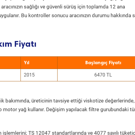
a aracınızın sağlığı ve güvenli sürüş için toplamda 12 ana
uygulanır. Bu kontroller sonucu aracınızın durumu hakkında s
ım Fiyatı
Yıl
Başlangıç Fiyatı
2015
6470 TL
k bakımında, üreticinin tavsiye ettiği viskotize değerlerinde,
p motor yağ kullanır. Değişim yapılacak filtre gurubundaki t
 işlemlerini; TS 12047 standartlarında ve 4077 sayılı tüketic