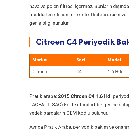
hava ve polen filtresi içermez. Bunların dışınd
maddeden oluşan bir kontrol listesi aracınıza 
geniş bilgi sunulur.
Citroen C4 Periyodik Bak
Marka
Seri
Model
Citroen
C4
1.6 Hdi
Pratik araba;
2015 Citroen C4 1.6 Hdi
periyodi
- ACEA - ILSAC) kalite standart belgesine sahi
yedek parçaların OEM kodlu bulunur.
Ayrıca Pratik Araba, periyodik bakım ve onarım