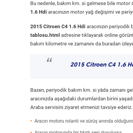
Bu nedenle, bakım km. si gelmese bile motor 
1.6 Hdi
aracınızın motor yağ değişimi ve periyo
2015 Citroen C4 1.6 Hdi
aracınızın periyodik 
tablosu.html
adresine tıklayarak online görün
bakım kilometre ve zamanını da buradan izleyeb
“
2015 Citroen C4 1.6 H
Bazen, periyodik bakım km. si yâda zamanı gelme
aracınızda aşağıdaki durumlardan birini yaşadı
Araba servisini ziyaret etmenizi tavsiye ederiz.
Aracın motoru rolanti ve sürüş anında olduğund
Aracın motorunda bir tıkırtı sesi duyulursa