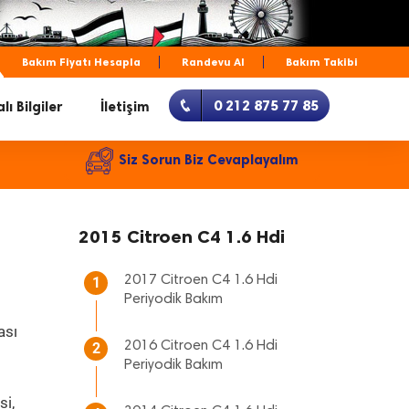
Bakım Fiyatı Hesapla
Randevu Al
Bakım Takibi
0 212 875 77 85
lı Bilgiler
İletişim
Siz Sorun Biz Cevaplayalım
2015 Citroen C4 1.6 Hdi
2017 Citroen C4 1.6 Hdi
1
Periyodik Bakım
ası
2016 Citroen C4 1.6 Hdi
2
Periyodik Bakım
si,