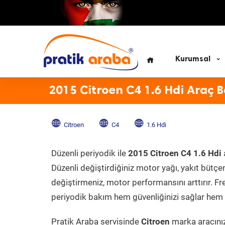
Kurumsal
2015 Citroen C4 1.6 Hdi Araç 
Citroen
C4
1.6 Hdi
Düzenli periyodik ile
2015 Citroen C4 1.6 Hdi
Düzenli değiştirdiğiniz motor yağı, yakıt bütçeni
değiştirmeniz, motor performansını arttırır. Fr
periyodik bakım hem güvenliğinizi sağlar hem d
Pratik Araba servisinde
Citroen
marka aracınız