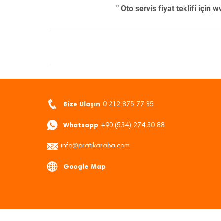
" Oto servis fiyat teklifi için
ww
Bize Ulaşın
0 212 875 77 85
Whatsapp
+90 (534) 274 30 88
info@pratikaraba.com
Google Map