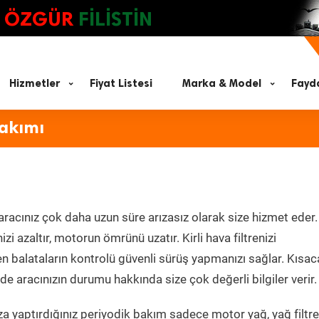
ÖZGÜR
FİLİSTİN
Hizmetler
Fiyat Listesi
Marka & Model
Fayda
Bakımı
aracınız çok daha uzun süre arızasız olarak size hizmet eder.
zi azaltır, motorun ömrünü uzatır. Kirli hava filtrenizi
en balataların kontrolü güvenli sürüş yapmanızı sağlar. Kısac
e aracınızın durumu hakkında size çok değerli bilgiler verir.
a yaptırdığınız periyodik bakım sadece motor yağ, yağ filtre