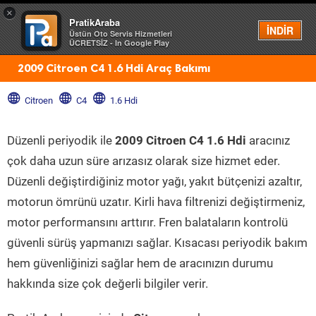
×
PratikAraba
Menü
İNDİR
Üstün Oto Servis Hizmetleri
ÜCRETSİZ - In Google Play
2009 Citroen C4 1.6 Hdi Araç Bakımı
Citroen
C4
1.6 Hdi
Düzenli periyodik ile
2009 Citroen C4 1.6 Hdi
aracınız
çok daha uzun süre arızasız olarak size hizmet eder.
Düzenli değiştirdiğiniz motor yağı, yakıt bütçenizi azaltır,
motorun ömrünü uzatır. Kirli hava filtrenizi değiştirmeniz,
motor performansını arttırır. Fren balataların kontrolü
güvenli sürüş yapmanızı sağlar. Kısacası periyodik bakım
hem güvenliğinizi sağlar hem de aracınızın durumu
hakkında size çok değerli bilgiler verir.