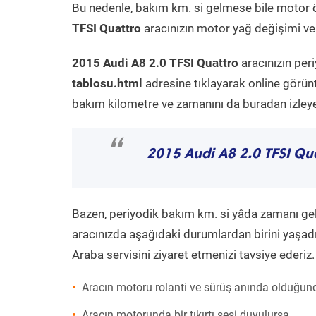
Bu nedenle, bakım km. si gelmese bile motor 
TFSI Quattro
aracınızın motor yağ değişimi ve 
2015 Audi A8 2.0 TFSI Quattro
aracınızın per
tablosu.html
adresine tıklayarak online görün
bakım kilometre ve zamanını da buradan izleyeb
“
2015 Audi A8 2.0 TFSI Qu
Bazen, periyodik bakım km. si yâda zamanı gelme
aracınızda aşağıdaki durumlardan birini yaşadı
Araba servisini ziyaret etmenizi tavsiye ederiz.
Aracın motoru rolanti ve sürüş anında olduğund
Aracın motorunda bir tıkırtı sesi duyulursa