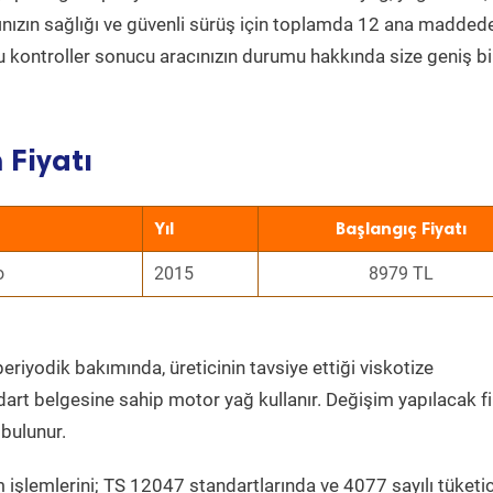
acınızın sağlığı ve güvenli sürüş için toplamda 12 ana madded
 Bu kontroller sonucu aracınızın durumu hakkında size geniş bi
 Fiyatı
Yıl
Başlangıç Fiyatı
o
2015
8979 TL
eriyodik bakımında, üreticinin tavsiye ettiği viskotize
dart belgesine sahip motor yağ kullanır. Değişim yapılacak fi
bulunur.
 işlemlerini; TS 12047 standartlarında ve 4077 sayılı tüketic