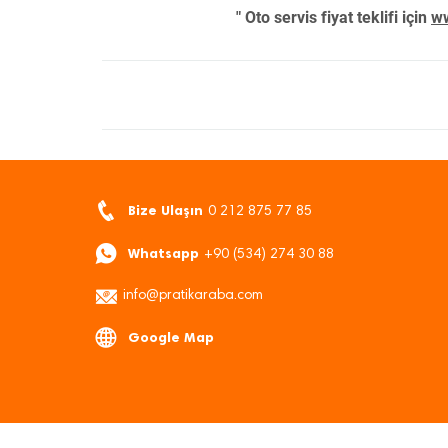
" Oto servis fiyat teklifi için
ww
Bize Ulaşın
0 212 875 77 85
Whatsapp
+90 (534) 274 30 88
info@pratikaraba.com
Google Map