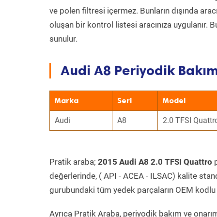
ve polen filtresi içermez. Bunların dışında ar
oluşan bir kontrol listesi aracınıza uygulanır.
sunulur.
Audi A8 Periyodik Bakım
Marka
Seri
Model
Audi
A8
2.0 TFSI Quattr
Pratik araba;
2015 Audi A8 2.0 TFSI Quattro
p
değerlerinde, ( API - ACEA - ILSAC) kalite stan
gurubundaki tüm yedek parçaların OEM kodlu 
Ayrıca Pratik Araba, periyodik bakım ve onarım