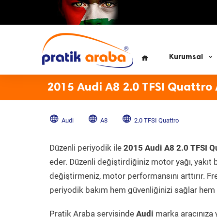
Kurumsal
2015 Audi A8 2.0 TFSI Quattro
Audi
A8
2.0 TFSI Quattro
Düzenli periyodik ile
2015 Audi A8 2.0 TFSI Q
eder. Düzenli değiştirdiğiniz motor yağı, yakıt b
değiştirmeniz, motor performansını arttırır. Fr
periyodik bakım hem güvenliğinizi sağlar hem d
Pratik Araba servisinde
Audi
marka aracınıza y