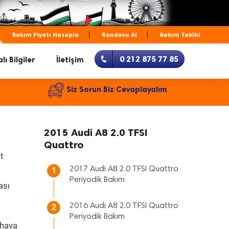
Bakım Fiyatı Hesapla
Randevu Al
Bakım Takibi
0 212 875 77 85
lı Bilgiler
İletişim
Siz Sorun Biz Cevaplayalım
2015 Audi A8 2.0 TFSI
Quattro
t
2017 Audi A8 2.0 TFSI Quattro
1
Periyodik Bakım
ası
2016 Audi A8 2.0 TFSI Quattro
2
Periyodik Bakım
 hava