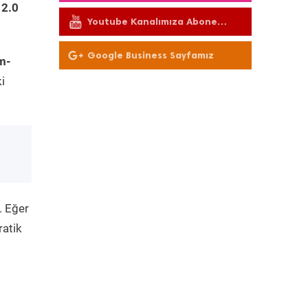
 2.0
Youtube Kanalımıza Abone
Olun
Google Business Sayfamız
m-
i
. Eğer
ratik