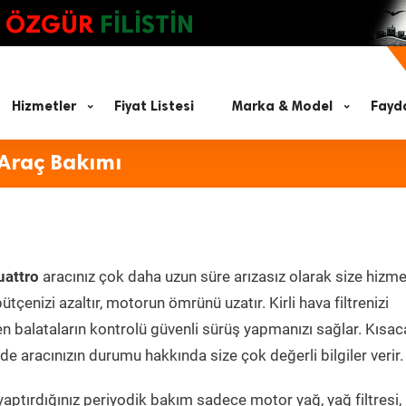
ÖZGÜR
FİLİSTİN
Hizmetler
Fiyat Listesi
Marka & Model
Fayda
 Araç Bakımı
uattro
aracınız çok daha uzun süre arızasız olarak size hizme
ütçenizi azaltır, motorun ömrünü uzatır. Kirli hava filtrenizi
en balataların kontrolü güvenli sürüş yapmanızı sağlar. Kısac
e aracınızın durumu hakkında size çok değerli bilgiler verir.
aptırdığınız periyodik bakım sadece motor yağ, yağ filtresi,