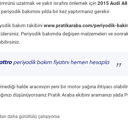
ömrünü uzatmak ve yakıt israfını önlemek için
2015 Audi A8
periyodik bakımını yılda bir kez yaptırmanız gerekir.
iyodik bakım takibini
www.pratikaraba.com/periyodik-baki
tülersiniz. Periyodik bakımda değişen malzemeleri ve sonrak
ilirsiniz.
attro
periyodik bakım fiyatını hemen hesapla
”
diği halde aracınızın yeni bir motor yağına ihtiyacı olabilir
ğınızı düşünüyorsanız Pratik Araba ekibini aramanızı yâda P
an daha gürültülü çalışıyorsa