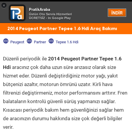
×
PratikAraba
Menü
İNDİR
Üstün Oto Servis Hizmetleri
ÜCRETSİZ - In Google Play
2014 Peugeot Partner Tepee 1.6 Hdi Araç Bakımı
Peugeot
Partner
Tepee 1.6 Hdi
Düzenli periyodik ile
2014 Peugeot Partner Tepee 1.6
Hdi
aracınız çok daha uzun süre arızasız olarak size
hizmet eder. Düzenli değiştirdiğiniz motor yağı, yakıt
bütçenizi azaltır, motorun ömrünü uzatır. Kirli hava
filtrenizi değiştirmeniz, motor performansını arttırır. Fren
balataların kontrolü güvenli sürüş yapmanızı sağlar.
Kısacası periyodik bakım hem güvenliğinizi sağlar hem
de aracınızın durumu hakkında size çok değerli bilgiler
verir.