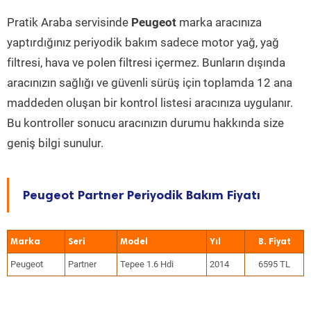
Pratik Araba servisinde
Peugeot
marka aracınıza
yaptırdığınız periyodik bakım sadece motor yağ, yağ
filtresi, hava ve polen filtresi içermez. Bunların dışında
aracınızın sağlığı ve güvenli sürüş için toplamda 12 ana
maddeden oluşan bir kontrol listesi aracınıza uygulanır.
Bu kontroller sonucu aracınızın durumu hakkında size
geniş bilgi sunulur.
Peugeot Partner Periyodik Bakım Fiyatı
Marka
Seri
Model
Yıl
Peugeot
Partner
Tepee 1.6 Hdi
2014
6595 TL