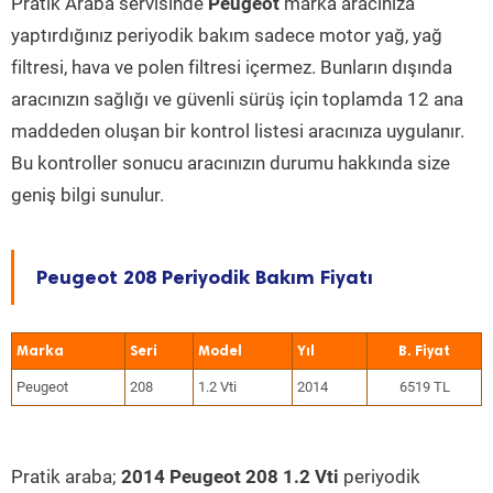
Pratik Araba servisinde
Peugeot
marka aracınıza
yaptırdığınız periyodik bakım sadece motor yağ, yağ
filtresi, hava ve polen filtresi içermez. Bunların dışında
aracınızın sağlığı ve güvenli sürüş için toplamda 12 ana
maddeden oluşan bir kontrol listesi aracınıza uygulanır.
Bu kontroller sonucu aracınızın durumu hakkında size
geniş bilgi sunulur.
Peugeot 208 Periyodik Bakım Fiyatı
Marka
Seri
Model
Yıl
Peugeot
208
1.2 Vti
2014
6519 TL
Pratik araba;
2014 Peugeot 208 1.2 Vti
periyodik