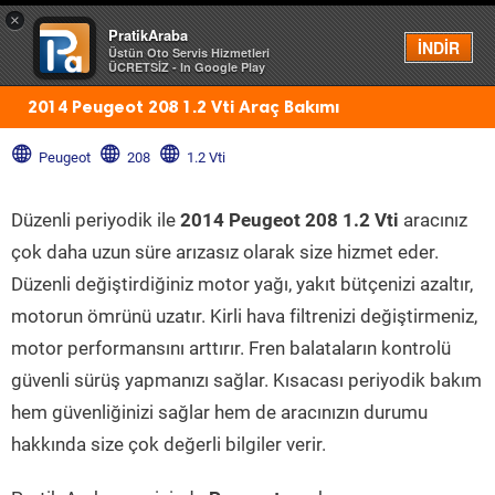
×
PratikAraba
Menü
İNDİR
Üstün Oto Servis Hizmetleri
ÜCRETSİZ - In Google Play
2014 Peugeot 208 1.2 Vti Araç Bakımı
Peugeot
208
1.2 Vti
Düzenli periyodik ile
2014 Peugeot 208 1.2 Vti
aracınız
çok daha uzun süre arızasız olarak size hizmet eder.
Düzenli değiştirdiğiniz motor yağı, yakıt bütçenizi azaltır,
motorun ömrünü uzatır. Kirli hava filtrenizi değiştirmeniz,
motor performansını arttırır. Fren balataların kontrolü
güvenli sürüş yapmanızı sağlar. Kısacası periyodik bakım
hem güvenliğinizi sağlar hem de aracınızın durumu
hakkında size çok değerli bilgiler verir.