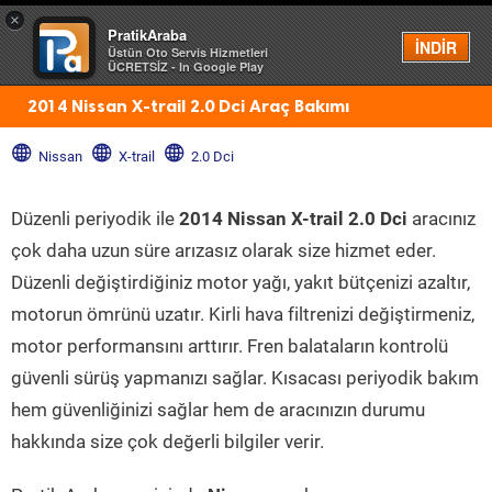
×
PratikAraba
Menü
İNDİR
Üstün Oto Servis Hizmetleri
ÜCRETSİZ - In Google Play
2014 Nissan X-trail 2.0 Dci Araç Bakımı
Nissan
X-trail
2.0 Dci
Düzenli periyodik ile
2014 Nissan X-trail 2.0 Dci
aracınız
çok daha uzun süre arızasız olarak size hizmet eder.
Düzenli değiştirdiğiniz motor yağı, yakıt bütçenizi azaltır,
motorun ömrünü uzatır. Kirli hava filtrenizi değiştirmeniz,
motor performansını arttırır. Fren balataların kontrolü
güvenli sürüş yapmanızı sağlar. Kısacası periyodik bakım
hem güvenliğinizi sağlar hem de aracınızın durumu
hakkında size çok değerli bilgiler verir.