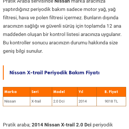
Pratik Araba servisinde
Nissan
marka aracınıza
yaptırdığınız periyodik bakım sadece motor yağ, yağ
filtresi, hava ve polen filtresi içermez. Bunların dışında
aracınızın sağlığı ve güvenli sürüş için toplamda 12 ana
maddeden oluşan bir kontrol listesi aracınıza uygulanır.
Bu kontroller sonucu aracınızın durumu hakkında size
geniş bilgi sunulur.
Nissan X-trail Periyodik Bakım Fiyatı
Marka
Seri
Model
Yıl
Nissan
X-trail
2.0 Dci
2014
9018 TL
Pratik araba;
2014 Nissan X-trail 2.0 Dci
periyodik