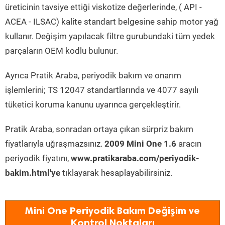
üreticinin tavsiye ettiği viskotize değerlerinde, ( API -
ACEA - ILSAC) kalite standart belgesine sahip motor yağ
kullanır. Değişim yapılacak filtre gurubundaki tüm yedek
parçaların OEM kodlu bulunur.
Ayrıca Pratik Araba, periyodik bakım ve onarım
işlemlerini; TS 12047 standartlarında ve 4077 sayılı
tüketici koruma kanunu uyarınca gerçekleştirir.
Pratik Araba, sonradan ortaya çıkan sürpriz bakım
fiyatlarıyla uğraşmazsınız.
2009 Mini One 1.6
aracın
periyodik fiyatını,
www.pratikaraba.com/periyodik-
bakim.html'ye
tıklayarak hesaplayabilirsiniz.
Mini One Periyodik Bakım Değişim ve
Kontrol Noktaları