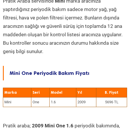
Pratik Araba servisinde
Mini
marka aracınıza
yaptırdığınız periyodik bakım sadece motor yağ, yağ
filtresi, hava ve polen filtresi içermez. Bunların dışında
aracınızın sağlığı ve güvenli sürüş için toplamda 12 ana
maddeden oluşan bir kontrol listesi aracınıza uygulanır.
Bu kontroller sonucu aracınızın durumu hakkında size
geniş bilgi sunulur.
Mini One Periyodik Bakım Fiyatı
Marka
Seri
Model
Yıl
Mini
One
1.6
2009
5696 TL
Pratik araba;
2009 Mini One 1.6
periyodik bakımında,