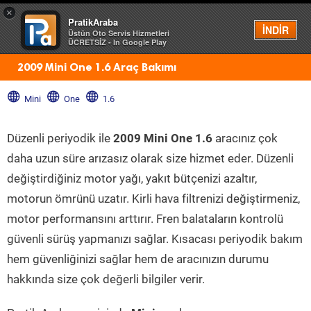
×
PratikAraba
Menü
İNDİR
Üstün Oto Servis Hizmetleri
ÜCRETSİZ - In Google Play
2009 Mini One 1.6 Araç Bakımı
Mini
One
1.6
Düzenli periyodik ile
2009 Mini One 1.6
aracınız çok
daha uzun süre arızasız olarak size hizmet eder. Düzenli
değiştirdiğiniz motor yağı, yakıt bütçenizi azaltır,
motorun ömrünü uzatır. Kirli hava filtrenizi değiştirmeniz,
motor performansını arttırır. Fren balataların kontrolü
güvenli sürüş yapmanızı sağlar. Kısacası periyodik bakım
hem güvenliğinizi sağlar hem de aracınızın durumu
hakkında size çok değerli bilgiler verir.