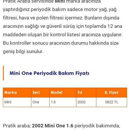
Pratik Araba servisinde
Mini
marka aracınıza
yaptırdığınız periyodik bakım sadece motor yağ, yağ
filtresi, hava ve polen filtresi içermez. Bunların dışında
aracınızın sağlığı ve güvenli sürüş için toplamda 12 ana
maddeden oluşan bir kontrol listesi aracınıza uygulanır.
Bu kontroller sonucu aracınızın durumu hakkında size
geniş bilgi sunulur.
Mini One Periyodik Bakım Fiyatı
Marka
Seri
Model
Yıl
Mini
One
1.6
2002
5822 TL
Pratik araba;
2002 Mini One 1.6
periyodik bakımında,