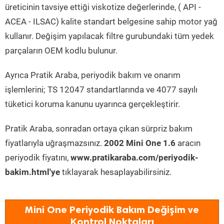
üreticinin tavsiye ettiği viskotize değerlerinde, ( API -
ACEA - ILSAC) kalite standart belgesine sahip motor yağ
kullanır. Değişim yapılacak filtre gurubundaki tüm yedek
parçaların OEM kodlu bulunur.
Ayrıca Pratik Araba, periyodik bakım ve onarım
işlemlerini; TS 12047 standartlarında ve 4077 sayılı
tüketici koruma kanunu uyarınca gerçekleştirir.
Pratik Araba, sonradan ortaya çıkan sürpriz bakım
fiyatlarıyla uğraşmazsınız.
2002 Mini One 1.6
aracın
periyodik fiyatını,
www.pratikaraba.com/periyodik-
bakim.html'ye
tıklayarak hesaplayabilirsiniz.
Mini One Periyodik Bakım Değişim ve
Kontrol Noktaları