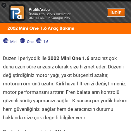
×
PratikAraba
Menü
İNDİR
Üstün Oto Servis Hizmetleri
ÜCRETSİZ - In Google Play
2002 Mini One 1.6 Araç Bakımı
Mini
One
1.6
Düzenli periyodik ile
2002 Mini One 1.6
aracınız çok
daha uzun süre arızasız olarak size hizmet eder. Düzenli
değiştirdiğiniz motor yağı, yakıt bütçenizi azaltır,
motorun ömrünü uzatır. Kirli hava filtrenizi değiştirmeniz,
motor performansını arttırır. Fren balataların kontrolü
güvenli sürüş yapmanızı sağlar. Kısacası periyodik bakım
hem güvenliğinizi sağlar hem de aracınızın durumu
hakkında size çok değerli bilgiler verir.